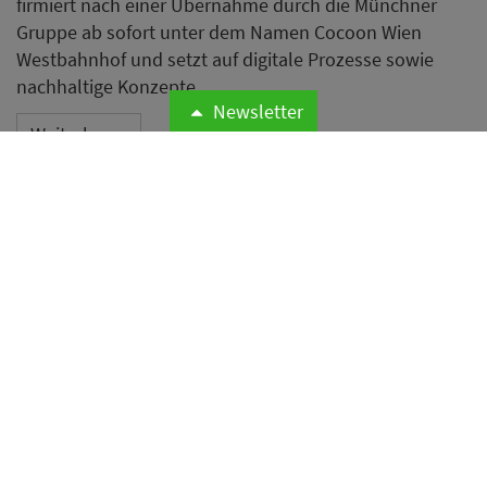
firmiert nach einer Übernahme durch die Münchner
Gruppe ab sofort unter dem Namen Cocoon Wien
Westbahnhof und setzt auf digitale Prozesse sowie
nachhaltige Konzepte.
Newsletter
Weiterlesen
Anteil der psychischen
Erkrankungen in der
Hotellerie mehr als
verdreifacht