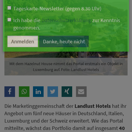
Branche
Ich möchte folgende Newsletter erhalten
Tageskarte-Newsletter (gegen 8.30 Uhr)
Ich habe die
Datenschutzerklärung
zur Kenntnis
genommen.
Mit dem Hazelnut House nimmt das Portal erstmals ein Objekt in
Luxemburg auf. Foto: Landlust Hotels
Anmelden
Danke, heute nicht
Die Marketinggemeinschaft der
Landlust Hotels
hat ihr
Angebot um fünf neue Häuser in Deutschland, Italien,
Luxemburg und der Schweiz erweitert. Wie das Portal
mitteilte, wächst das Portfolio damit auf insgesamt
40