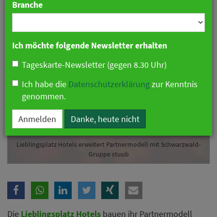
Branche
03. Juni 2026 07:43 Uhr
|
Hotellerie
Ich möchte folgende Newsletter erhalten
Tageskarte-Newsletter (gegen 8.30 Uhr)
Ich habe die
Datenschutzerklärung
zur Kenntnis
genommen.
Anmelden
Danke, heute nicht
Lieblingsplatz Hotels erweitert Partnermodell mit Schwarzwald-
Gruppe stuub
Die
Lieblingsplatz Hotels
bauen ihr Partnermodell