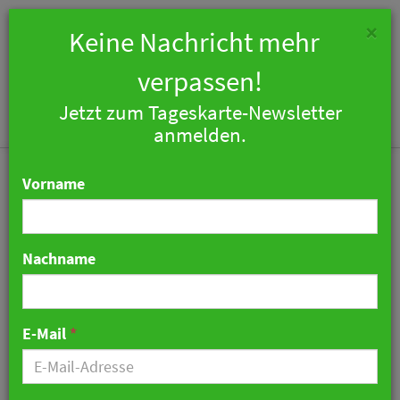
×
Keine Nachricht mehr
verpassen!
Jetzt zum Tageskarte-Newsletter
Togg
anmelden.
navi
Vorname
Nachname
Lieblingsplatz Hotels
erweitert Partnermodell
E-Mail
*
mit Schwarzwald-Gruppe
stuub