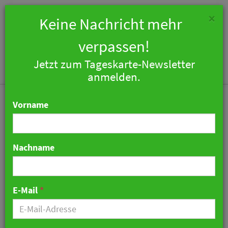
×
Keine Nachricht mehr
verpassen!
Jetzt zum Tageskarte-Newsletter
Togg
anmelden.
navi
Vorname
Nachname
Luxus am See
20. Dezember 2017 07:45 Uhr
|
Hotellerie
E-Mail
*