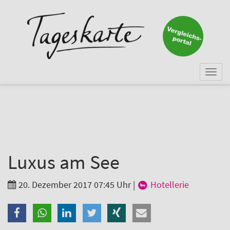
×
Keine Nachricht mehr
verpassen!
Jetzt zum Tageskarte-Newsletter
Togg
anmelden.
navi
Vorname
Nachname
Luxus am See
20. Dezember 2017 07:45 Uhr
|
Hotellerie
E-Mail
*