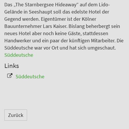
Branche
Das „The Starnbergsee Hideaway” auf dem Lido-
Gelände in Seeshaupt soll das edelste Hotel der
Gegend werden. Eigentümer ist der Kölner
Bauunternehmer Lars Kaiser. Bislang beherbergt sein
Ich möchte folgende Newsletter erhalten
neues Hotel aber noch keine Gäste, stattdessen
Tageskarte-Newsletter (gegen 8.30 Uhr)
Handwerker und ein paar der künftigen Mitarbeiter. Die
Süddeutsche war vor Ort und hat sich umgeschaut.
Ich habe die
Datenschutzerklärung
zur Kenntnis
Süddeutsche
genommen.
Links
Anmelden
Danke, heute nicht
Süddeutsche
Zurück