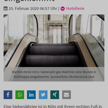
Branche
25. Februar 2020 06:57 Uhr
|
Hotellerie
Ich möchte folgende Newsletter erhalten
Tageskarte-Newsletter (gegen 8.30 Uhr)
Ich habe die
Datenschutzerklärung
zur Kenntnis
genommen.
Anmelden
Danke, heute nicht
Maritim-Hotel Köln: Siebenjähriges Mädchen eine Stunde in
Rolltreppe eingeklemmt. Symbolfoto: Shutterstock.com
Eine Siebenjährige ist in Köln mit ihrem rechten Fuß in