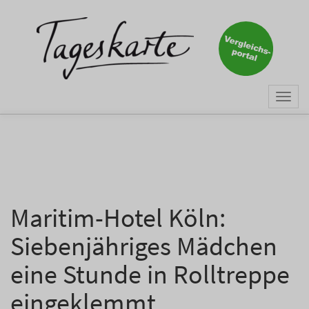
×
Keine Nachricht mehr
verpassen!
Jetzt zum Tageskarte-Newsletter
Togg
anmelden.
navi
Vorname
Nachname
Maritim-Hotel Köln:
Siebenjähriges Mädchen
E-Mail
*
eine Stunde in Rolltreppe
eingeklemmt