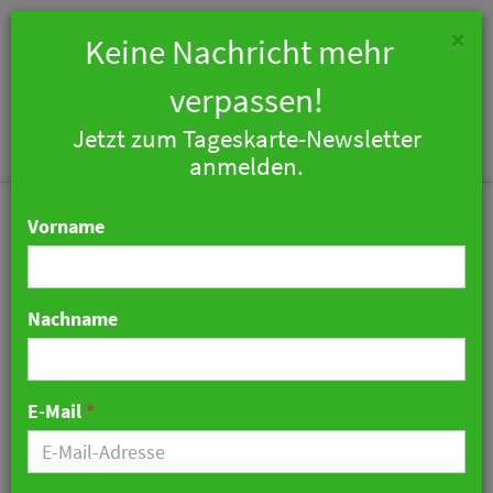
×
Keine Nachricht mehr
verpassen!
Jetzt zum Tageskarte-Newsletter
Togg
anmelden.
navi
Vorname
Nachname
Marriott erweitert Safari-
Portfolio in Kenia
E-Mail
*
25. Februar 2025 10:56 Uhr
|
Hotellerie