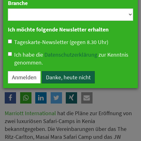
Branche
Ich möchte folgende Newsletter erhalten
Tageskarte-Newsletter (gegen 8.30 Uhr)
Ich habe die
Datenschutzerklärung
zur Kenntnis
genommen.
Marriott erweitert Luxus-Safari-Portfolio in Kenia
Anmelden
Danke, heute nicht
Marriott International
hat die Pläne zur Eröffnung von
zwei luxuriösen Safari-Camps in Kenia
bekanntgegeben. Die Vereinbarungen über das The
Ritz-Carlton, Masai Mara Safari Camp und das JW