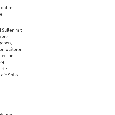
rohten
e
 Suiten mit
rere
geben,
den weiteren
er, ein
ere
hrte
die Solio-
kt der