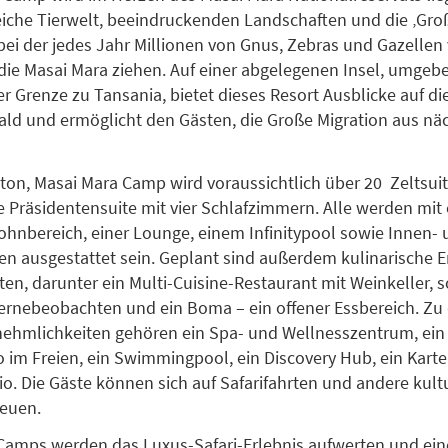
eiche Tierwelt, beeindruckenden Landschaften und die ‚Groß
 bei der jedes Jahr Millionen von Gnus, Zebras und Gazellen
 die Masai Mara ziehen. Auf einer abgelegenen Insel, umge
er Grenze zu Tansania, bietet dieses Resort Ausblicke auf di
ld und ermöglicht den Gästen, die Große Migration aus nä
lton, Masai Mara Camp wird voraussichtlich über 20 Zeltsui
e Präsidentensuite mit vier Schlafzimmern. Alle werden mit
hnbereich, einer Lounge, einem Infinitypool sowie Innen-
 ausgestattet sein. Geplant sind außerdem kulinarische E
en, darunter ein Multi-Cuisine-Restaurant mit Weinkeller, s
rnebeobachten und ein Boma – ein offener Essbereich. Zu
nehmlichkeiten gehören ein Spa- und Wellnesszentrum, ein
o im Freien, ein Swimmingpool, ein Discovery Hub, ein Kar
io. Die Gäste können sich auf Safarifahrten und andere kult
reuen.
Camps werden das Luxus-Safari-Erlebnis aufwerten und eine