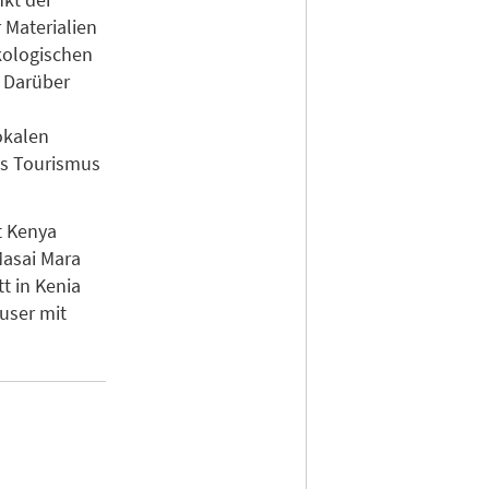
 Materialien
ökologischen
. Darüber
okalen
es Tourismus
t Kenya
Masai Mara
t in Kenia
äuser mit