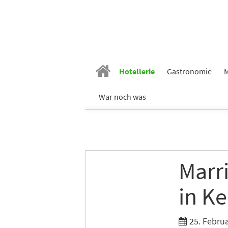
Hotellerie
Gastronomie
M
War noch was
Marri
in Ke
25. Febru