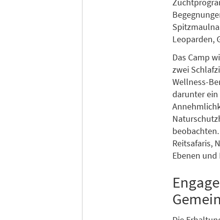
Zuchtprogram
Begegnungen
Spitzmaulnas
Leoparden, 
Das Camp wir
zwei Schlafz
Wellness-Ber
darunter ein
Annehmlichke
Naturschutzh
beobachten. 
Reitsafaris,
Ebenen und 
Engage
Gemein
Die Erhaltun