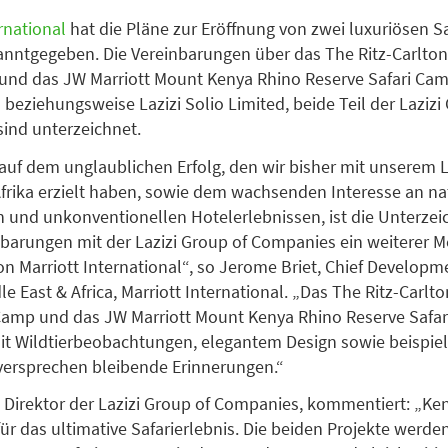
rnational
hat die Pläne zur Eröffnung von zwei luxuriösen 
anntgegeben. Die Vereinbarungen über das The Ritz-Carlton
und das JW Marriott Mount Kenya Rhino Reserve Safari Camp
 beziehungsweise Lazizi Solio Limited, beide Teil der Lazizi
ind unterzeichnet.
uf dem unglaublichen Erfolg, den wir bisher mit unserem L
 Afrika erzielt haben, sowie dem wachsenden Interesse an n
 und unkonventionellen Hotelerlebnissen, ist die Unterze
nbarungen mit der Lazizi Group of Companies ein weiterer M
 Marriott International“, so Jerome Briet, Chief Developme
e East & Africa, Marriott International. „Das The Ritz-Carlto
Camp und das JW Marriott Mount Kenya Rhino Reserve Safa
it Wildtierbeobachtungen, elegantem Design sowie beispie
versprechen bleibende Erinnerungen.“
, Direktor der Lazizi Group of Companies, kommentiert: „Ken
 für das ultimative Safarierlebnis. Die beiden Projekte werd