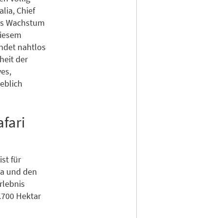
lia, Chief
„Das Wachstum
diesem
indet nahtlos
heit der
es,
eblich
fari
st für
ya und den
rlebnis
.700 Hektar