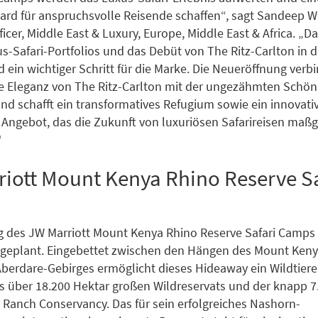
rd für anspruchsvolle Reisende schaffen“, sagt Sandeep Wa
ficer, Middle East & Luxury, Europe, Middle East & Africa. 
s-Safari-Portfolios und das Debüt von The Ritz-Carlton in 
 ein wichtiger Schritt für die Marke. Die Neueröffnung verb
e Eleganz von The Ritz-Carlton mit der ungezähmten Schön
nd schafft ein transformatives Refugium sowie ein innovativ
s Angebot, das die Zukunft von luxuriösen Safarireisen maßg
“
iott Mount Kenya Rhino Reserve Sa
g des JW Marriott Mount Kenya Rhino Reserve Safari Camps i
 geplant. Eingebettet zwischen den Hängen des Mount Ken
Aberdare-Gebirges ermöglicht dieses Hideaway ein Wildtiere
s über 18.200 Hektar großen Wildreservats und der knapp 7
 Ranch Conservancy. Das für sein erfolgreiches Nashorn-