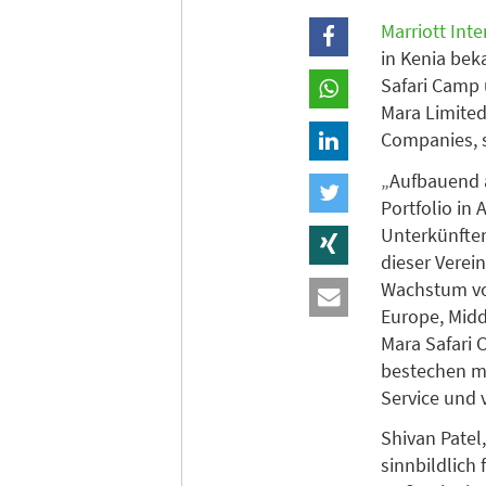
Marriott Inte
in Kenia bek
Safari Camp 
Mara Limited
Companies, s
„Aufbauend a
Portfolio in
Unterkünften
dieser Verei
Wachstum von
Europe, Middl
Mara Safari 
bestechen m
Service und 
Shivan Patel
sinnbildlich