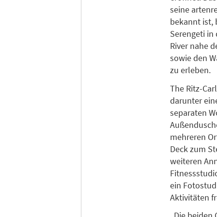
seine artenr
bekannt ist,
Serengeti in
River nahe d
sowie den Wa
zu erleben.
The Ritz-Car
darunter ein
separaten Wo
Außenduschen
mehreren Ort
Deck zum Ste
weiteren An
Fitnessstudi
ein Fotostud
Aktivitäten f
„Die beiden 