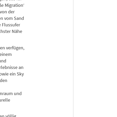
e Migration‘
 von der
ben vom Sand
e Flussufer
chster Nähe
ten verfügen,
 einem
 und
rlebnisse an
owie ein Sky
 den
tenraum und
urelle
n völlig