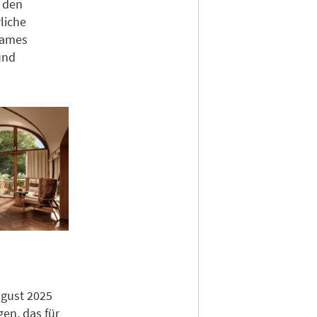
 den
liche
sames
und
ugust 2025
en, das für