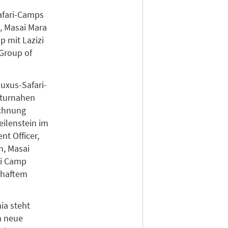
Safari-Camps
, Masai Mara
 mit Lazizi
 Group of
uxus-Safari-
aturnahen
ichnung
eilenstein im
nt Officer,
n, Masai
ri Camp
lhaftem
ia steht
en neue