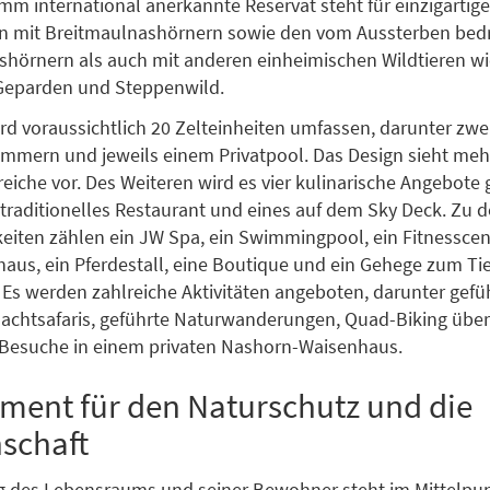
m international anerkannte Reservat steht für einzigartige
 mit Breitmaulnashörnern sowie den vom Aussterben bed
hörnern als auch mit anderen einheimischen Wildtieren wi
Geparden und Steppenwild.
d voraussichtlich 20 Zelteinheiten umfassen, darunter zwei
immern und jeweils einem Privatpool. Das Design sieht meh
eiche vor. Des Weiteren wird es vier kulinarische Angebote 
 traditionelles Restaurant und eines auf dem Sky Deck. Zu 
iten zählen ein JW Spa, ein Swimmingpool, ein Fitnesscent
aus, ein Pferdestall, eine Boutique und ein Gehege zum Ti
Es werden zahlreiche Aktivitäten angeboten, darunter gefü
 Nachtsafaris, geführte Naturwanderungen, Quad-Biking über 
Besuche in einem privaten Nashorn-Waisenhaus.
ment für den Naturschutz und die
schaft
g des Lebensraums und seiner Bewohner steht im Mittelpun