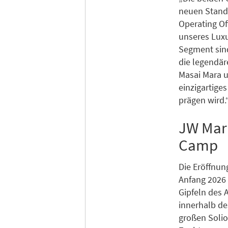
neuen Standa
Operating Of
unseres Luxu
Segment sind
die legendär
Masai Mara u
einzigartige
prägen wird.
JW Marr
Camp
Die Eröffnun
Anfang 2026
Gipfeln des 
innerhalb de
großen Solio