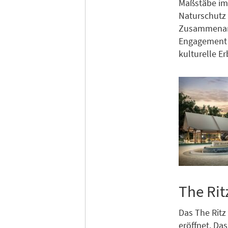
Maßstäbe im 
Naturschutz 
Zusammenarbe
Engagement f
kulturelle E
The Rit
Das The Ritz
eröffnet. Da