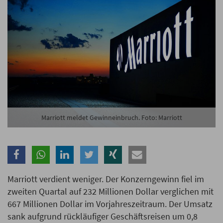
Branche
Ich möchte folgende Newsletter erhalten
Tageskarte-Newsletter (gegen 8.30 Uhr)
Ich habe die
Datenschutzerklärung
zur Kenntnis
genommen.
Marriott meldet Gewinneinbruch. Foto: Marriott
Anmelden
Danke, heute nicht
Marriott verdient weniger. Der Konzerngewinn fiel im
zweiten Quartal auf 232 Millionen Dollar verglichen mit
667 Millionen Dollar im Vorjahreszeitraum. Der Umsatz
sank aufgrund rückläufiger Geschäftsreisen um 0,8