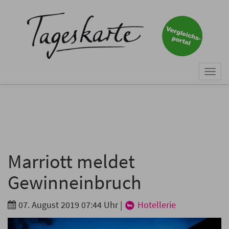
×
Keine Nachricht mehr
verpassen!
Jetzt zum Tageskarte-Newsletter
Togg
anmelden.
navi
Vorname
Nachname
Marriott meldet
Gewinneinbruch
E-Mail
*
07. August 2019 07:44 Uhr
|
Hotellerie