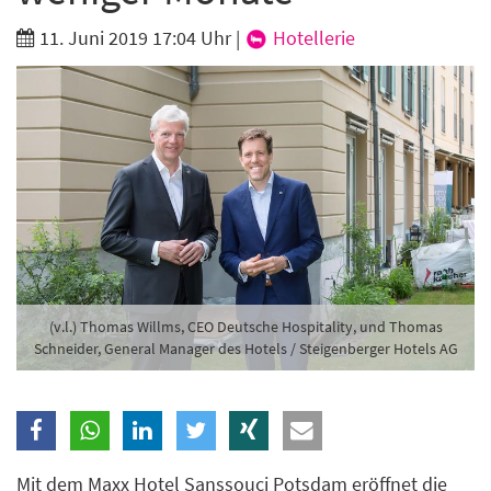
Branche
11. Juni 2019 17:04 Uhr
|
Hotellerie
Ich möchte folgende Newsletter erhalten
Tageskarte-Newsletter (gegen 8.30 Uhr)
Ich habe die
Datenschutzerklärung
zur Kenntnis
genommen.
Anmelden
Danke, heute nicht
(v.l.) Thomas Willms, CEO Deutsche Hospitality, und Thomas
Schneider, General Manager des Hotels / Steigenberger Hotels AG
Mit dem Maxx Hotel Sanssouci Potsdam eröffnet die