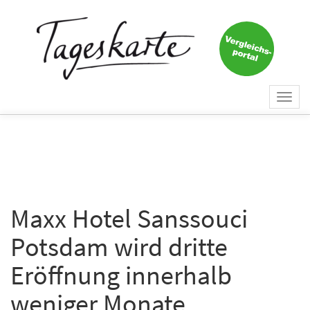
×
Keine Nachricht mehr
verpassen!
Jetzt zum Tageskarte-Newsletter
Togg
anmelden.
navi
Vorname
Nachname
Maxx Hotel Sanssouci
Potsdam wird dritte
E-Mail
*
Eröffnung innerhalb
weniger Monate