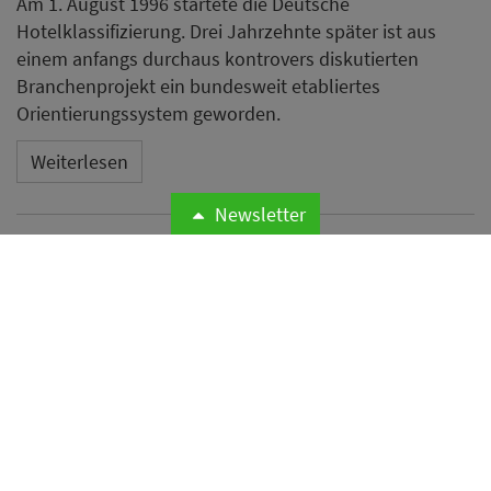
Am 1. August 1996 startete die Deutsche
Hotelklassifizierung. Drei Jahrzehnte später ist aus
einem anfangs durchaus kontrovers diskutierten
Branchenprojekt ein bundesweit etabliertes
Orientierungssystem geworden.
Weiterlesen
Newsletter
Odyssey Hotel Group
übernimmt Management von
vier Hotels mit rund 1.200
Zimmern