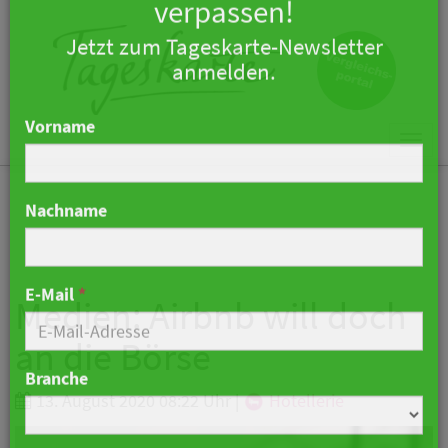
×
Keine Nachricht mehr
verpassen!
Jetzt zum Tageskarte-Newsletter
Togg
anmelden.
navi
Vorname
Nachname
Medien: Airbnb will doch
an die Börse
E-Mail
*
13. August 2020 08:22 Uhr
|
Hotellerie