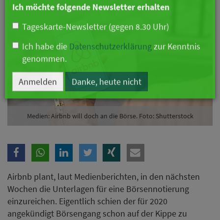
Branche
Ich möchte folgende Newsletter erhalten
Tageskarte-Newsletter (gegen 8.30 Uhr)
Ich habe die
Datenschutzerklärung
zur Kenntnis
genommen.
Medien: Airbnb will doch an die Börse. Foto: Shutterstock
Anmelden
Danke, heute nicht
Airbnb plant, laut Medienberichten, in den nächsten
Wochen die Unterlagen für eine Börsennotierung
einzureichen. Eigentlich schien der für 2020
angekündigt Börsengang schon auf der Kippe zu