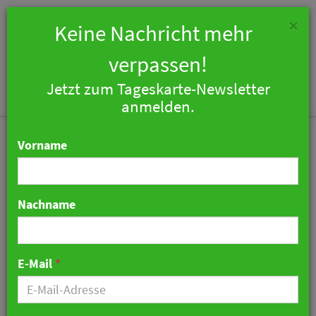
×
Keine Nachricht mehr
verpassen!
Jetzt zum Tageskarte-Newsletter
Togg
anmelden.
navi
Vorname
Nachname
Mehr als 15.000 Hotels
beteiligen sich an
E-Mail
*
Sammelklage gegen
Booking.com