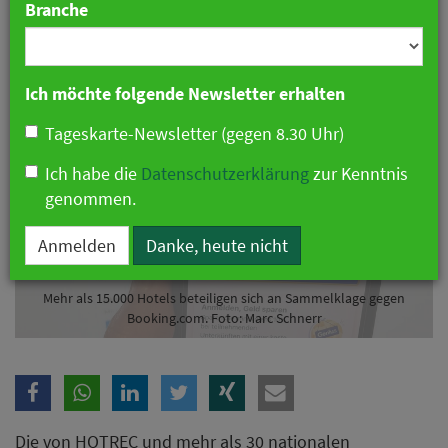
Branche
28. August 2025 12:05 Uhr
|
Hotellerie
Ich möchte folgende Newsletter erhalten
Tageskarte-Newsletter (gegen 8.30 Uhr)
Ich habe die
Datenschutzerklärung
zur Kenntnis
genommen.
Anmelden
Danke, heute nicht
Mehr als 15.000 Hotels beteiligen sich an Sammelklage gegen
Booking.com. Foto: Marc Schnerr
Die von HOTREC und mehr als 30 nationalen