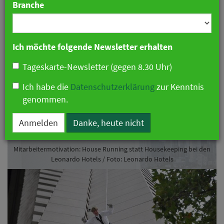
Branche
15. September 2020 15:16 Uhr
|
Hotellerie
Ich möchte folgende Newsletter erhalten
Tageskarte-Newsletter (gegen 8.30 Uhr)
Ich habe die
Datenschutzerklärung
zur Kenntnis
genommen.
Vorheriges
Näch
Anmelden
Danke, heute nicht
Mitarbeitermotivation: House Running statt Housekeeping bei den
Mitarbeitermotivation: House Running statt Housekeeping bei den
Leonardo Hotels / Foto: Leonardo Hotels
Leonardo Hotels / Foto: Leonardo Hotels