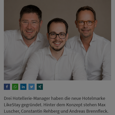
Drei Hotellerie-Manager​​​​​​​ haben die neue Hotelmarke
LikeStay gegründet. Hinter dem Konzept stehen Max
Luscher, Constantin Rehberg und Andreas Brennfleck.
Das erste Hotel soll das bisherige Batschari Palais in
Baden-Baden werden, das künftig unter dem Namen
LikeStay Premium Baden-Baden betrieben werden
soll.
Weiterlesen
Noch viele freie Betten in
NRW-Tourismusregionen