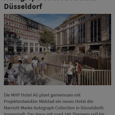
Die MHP Hotel AG plant gemeinsam mit
Projektentwickler Midstad ein neues Hotel der
Marriott-Marke Autograph Collection in Düsseldorfs
Innenstadt. Das Haus mit rund 180 Zimmern soll bis
2029 im Gebäudeensemble an der Kasernenstraße und
im Carsch-Haus entstehen.
Weiterlesen
MHP plant neues Autograph
Collection Hotel in Düsseldorf