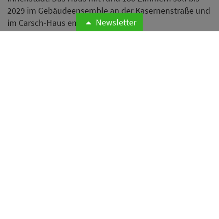
Newsletter
Die MHP Hotel AG plant die Eröffnung eines neuen
Hotels der Autograph Collection in Düsseldorf. Das
neue Hotel soll bis zum Jahr 2029 in einem
historischen Gebäudeensemble an der Kasernenstraße
nahe der Königsallee realisiert werden.
Weiterlesen