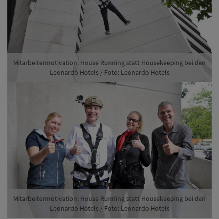
Mitarbeitermotivation: House Running statt Housekeeping bei den
Leonardo Hotels / Foto: Leonardo Hotels
Die Leonardo Hotels setzen bei der Motivation der
Mitarbeiter auf ungewöhnliche Wege. Zum Beispiel die
Hauswand eines Hochhauses runter: Die Mitarbeiter
Lara Schwarz und Julian Bussmann durften sich beim
House Running an der 100 Meter hohen Fassade des
Leonardo Royal Frankfurt abseilen und einen ganz
besonderen Adrenalinkick erfahren.