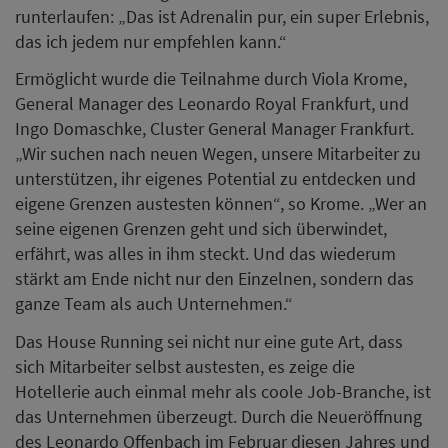
stärkt am Ende nicht nur den Einzelnen, sondern das
ganze Team als auch Unternehmen.“
Das House Running sei nicht nur eine gute Art, dass
sich Mitarbeiter selbst austesten, es zeige die
Hotellerie auch einmal mehr als coole Job-Branche, ist
das Unternehmen überzeugt. Durch die Neueröffnung
des Leonardo Offenbach im Februar diesen Jahres und
einem Hotelneubau in Eschborn 2021 bleibe Leonardo
Hotels weiterhin ein regional starker und konstanter
Wirtschaftspartner sowie Arbeitgeber. Aktuell sind in
fünf Häusern an den Standorten Frankfurt, Offenbach
und Bad Kreuznach mehr als 208 Mitarbeiter im
Einsatz, darunter 23 Auszubildende und Duale
Studenten. Weitere sechs jungen Menschen stehen für
ihr duales Studium im Oktober in den Startlöchern.
Doch nicht nur im Rhein-Main-Gebiet sondern
deutschlandweit erhalten die mehr als 2.000