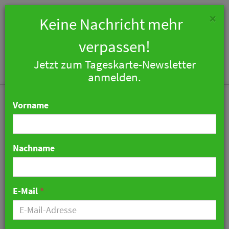
×
Keine Nachricht mehr
verpassen!
Jetzt zum Tageskarte-Newsletter
Togg
anmelden.
navi
Vorname
Nachname
Mitarbeitermotivation:
House Running statt
E-Mail
*
Housekeeping bei den
Leonardo Hotels