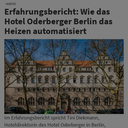
Im Erfahrungsbericht spricht Tini Diekmann,
Hoteldirektorin des Hotel Oderberger in Berlin,
darüber, wie belegungsabhängiges Heizen auch im
historischen Bestand funktioniert. Sie gibt einen
Einblick in den Hotelalltag und teilt ihre Erfahrungen
mit der Umstellung von manuellen Prozessen zu
einem digitalen System.
Kostenlos downloaden
Novum Hospitality kehrt in
IHA und DEHOGA zurück