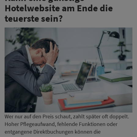
Wer nur auf den Preis schaut, zahlt später oft doppelt.
Hoher Pflegeaufwand, fehlende Funktionen oder
entgangene Direktbuchungen können die
vermeintliche Ersparnis schnell zunichtemachen. Mit
hellohotel hat XPORT ein Website-System entwickelt,
das speziell für Hotels konzipiert wurde: mit allen
wichtigen Funktionen, einfacher Pflege und einem
fairen Preis-Leistungs-Verhältnis. Unser Preisrechner
liefert Ihnen in nur 60 Sekunden eine erste
Orientierung.
Jetzt erste Orientierung erhalten
Sofitel Frankfurt Opera öffnet