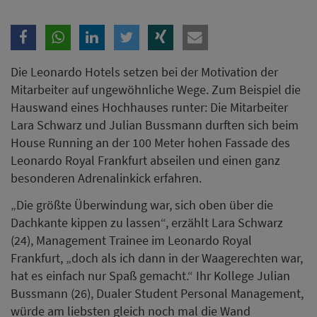
„Die größte Überwindung war, sich oben über die
Dachkante kippen zu lassen“, erzählt Lara Schwarz
(24), Management Trainee im Leonardo Royal
Frankfurt, „doch als ich dann in der Waagerechten war,
hat es einfach nur Spaß gemacht.“ Ihr Kollege Julian
Bussmann (26), Dualer Student Personal Management,
würde am liebsten gleich noch mal die Wand
runterlaufen: „Das ist Adrenalin pur, ein super Erlebnis,
das ich jedem nur empfehlen kann.“
Ermöglicht wurde die Teilnahme durch Viola Krome,
General Manager des Leonardo Royal Frankfurt, und
Ingo Domaschke, Cluster General Manager Frankfurt.
„Wir suchen nach neuen Wegen, unsere Mitarbeiter zu
unterstützen, ihr eigenes Potential zu entdecken und
eigene Grenzen austesten können“, so Krome. „Wer an
seine eigenen Grenzen geht und sich überwindet,
erfährt, was alles in ihm steckt. Und das wiederum