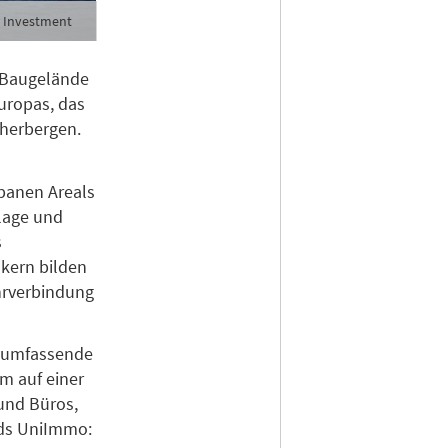
n Investment
 Baugelände
uropas, das
eherbergen.
rbanen Areals
rlage und
s
lkern bilden
hrverbindung
e umfassende
 auf einer
und Büros,
nds UniImmo: