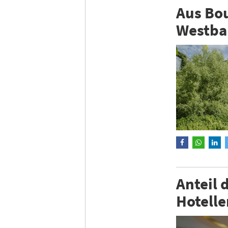
Aus Bou
Westba
Anteil 
Hotelle