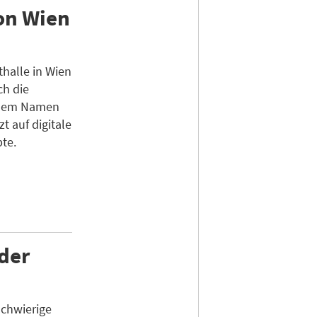
on Wien
halle in Wien
ch die
 dem Namen
 auf digitale
te.
der
schwierige