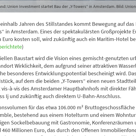
tand: Union Investment startet Bau der „Y-Towers“ in Amsterdam. Bild: Unio
ineinhalb Jahren des Stillstandes kommt Bewegung auf das
s“ in Amsterdam. Eines der spektakulärsten Großprojekte E
n Euro kosten soll, wird zukünftig auch ein Maritim-Hotel b
berichtete
)
ziellen Baustart wird die Vision eines gemischt-genutzten u
ndort Wirklichkeit, dem aufgrund seiner attraktiven Wasse
ähe besonderes Entwicklungspotential bescheinigt wird. Da
stück, auf dem die beiden „Y-Towers“ einen neuen Stadttei
t vis-à-vis des Amsterdamer Hauptbahnhofs mit direkter Fä
ss Ij und zukünftig auch direktem U-Bahn-Anschluss.
ionsvolumen für das etwa 106.000 m² Bruttogeschossfläch
ble, bestehend aus einem Hotelturm und einem Wohnturm
sigen Sockelbebauung mit Gastronomie, Konferenzräumen 
nd 460 Millionen Euro, das durch den Offenen Immobilienfo