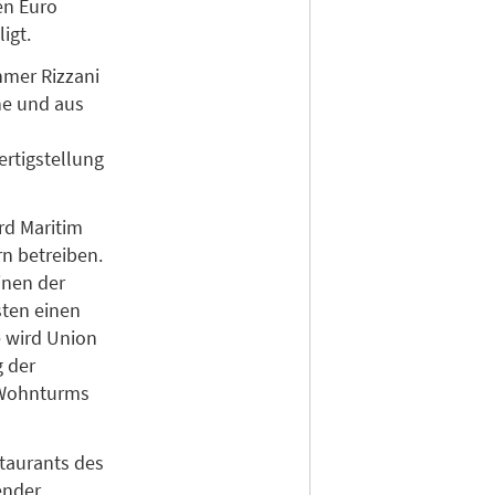
en Euro
igt.
hmer Rizzani
he und aus
ertigstellung
rd Maritim
n betreiben.
inen der
sten einen
 wird Union
 der
 Wohnturms
taurants des
ender