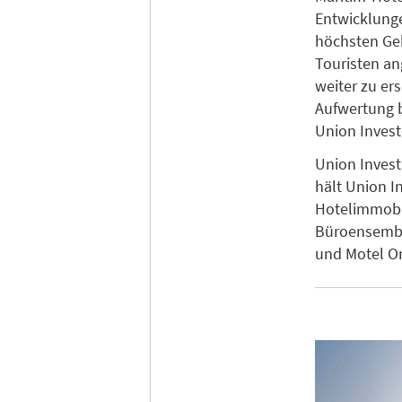
Entwicklunge
höchsten Ge
Touristen an
weiter zu er
Aufwertung b
Union Inves
Union Invest
hält Union I
Hotelimmobil
Büroensembl
und Motel O