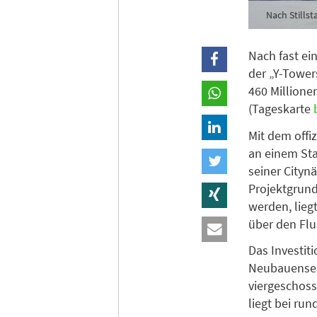
Nach Stills
Nach fast e
der „Y-Tower
460 Millione
(Tageskarte
Mit dem offi
an einem Sta
seiner Cityn
Projektgrund
werden, lieg
über den Flu
Das Investit
Neubauensem
viergeschos
liegt bei ru