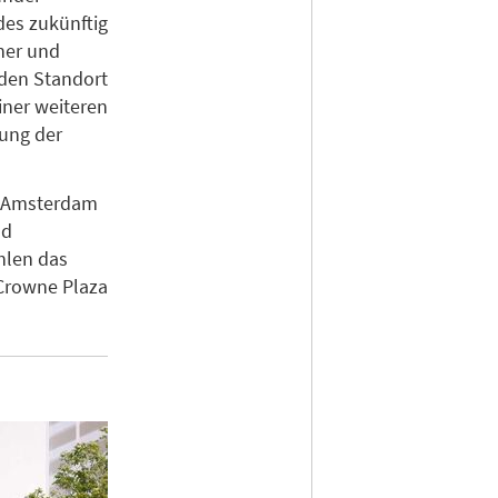
des zukünftig
her und
 den Standort
iner weiteren
rung der
In Amsterdam
nd
hlen das
Crowne Plaza