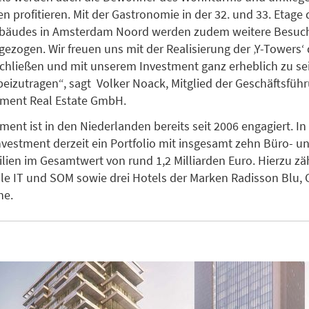
n profitieren. Mit der Gastronomie in der 32. und 33. Etage 
bäudes in Amsterdam Noord werden zudem weitere Besuc
gezogen. Wir freuen uns mit der Realisierung der ‚Y-Towers‘
schließen und mit unserem Investment ganz erheblich zu se
eizutragen“, sagt Volker Noack, Mitglied der Geschäftsfüh
tment Real Estate GmbH.
ment ist in den Niederlanden bereits seit 2006 engagiert. 
nvestment derzeit ein Portfolio mit insgesamt zehn Büro- u
ien im Gesamtwert von rund 1,2 Milliarden Euro. Hierzu zä
e IT und SOM sowie drei Hotels der Marken Radisson Blu, 
ne.