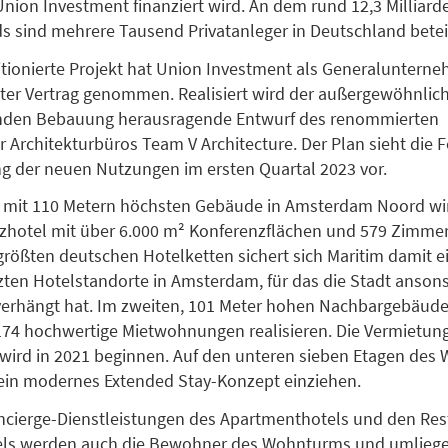
nion Investment finanziert wird. An dem rund 12,3 Milliard
s sind mehrere Tausend Privatanleger in Deutschland beteil
tionierte Projekt hat Union Investment als Generalunterne
ter Vertrag genommen. Realisiert wird der außergewöhnlic
nden Bebauung herausragende Entwurf des renommierten
Architekturbüros Team V Architecture. Der Plan sieht die F
g der neuen Nutzungen im ersten Quartal 2023 vor.
 mit 110 Metern höchsten Gebäude in Amsterdam Noord wi
zhotel mit über 6.000 m² Konferenzflächen und 579 Zimmer
 größten deutschen Hotelketten sichert sich Maritim damit e
zten Hotelstandorte in Amsterdam, für das die Stadt anson
verhängt hat. Im zweiten, 101 Meter hohen Nachbargebäude
74 hochwertige Mietwohnungen realisieren. Die Vermietung
ird in 2021 beginnen. Auf den unteren sieben Etagen des
ein modernes Extended Stay-Konzept einziehen.
ncierge-Dienstleistungen des Apartmenthotels und den Res
els werden auch die Bewohner des Wohnturms und umlieg