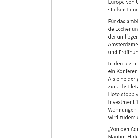
Europa von U
starken Fond
Für das ambi
de Eccher un
der umliege
Amsterdamer 
und Eröffnun
In dem dann
ein Konferen
Als eine der
zunächst let
Hotelstopp 
Investment 1
Wohnungen w
wird zudem 
„Von den Co
Maritim-Hot