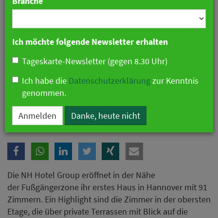
Branche
Ich möchte folgende Newsletter erhalten
Tageskarte-Newsletter (gegen 8.30 Uhr)
Ich habe die
Datenschutzerklärung
zur Kenntnis
genommen.
NH Hotel Group eröffnet erstes Haus in Hannover
Anmelden
Danke, heute nicht
Die NH Hotel Group eröffnet in der Nähe
der Fußgängerzone ihr erstes Haus in Hannover mit 91
Zimmern. Ein Highlight sind die Zimmer in der obersten
Etage, die über private Terrassen mit Blick auf die