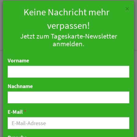
×
Keine Nachricht mehr
verpassen!
Jetzt zum Tageskarte-Newsletter
Togg
anmelden.
navi
Vorname
Nachname
NH Hotel Group eröffnet
erstes Haus in Hannover
E-Mail
*
12. Mai 2021 13:51 Uhr
|
Hotellerie