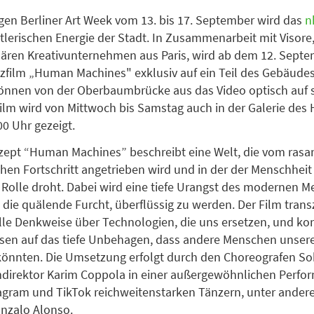
igen Berliner Art Week vom 13. bis 17. September wird das
n
stlerischen Energie der Stadt. In Zusammenarbeit mit Visore
inären Kreativunternehmen aus Paris, wird ab dem 12. Septe
zfilm „Human Machines" exklusiv auf ein Teil des Gebäudes 
önnen von der Oberbaumbrücke aus das Video optisch auf s
Film wird von Mittwoch bis Samstag auch in der Galerie des 
00 Uhr gezeigt.
zept “Human Machines” beschreibt eine Welt, die vom rasa
hen Fortschritt angetrieben wird und in der der Menschheit
 Rolle droht. Dabei wird eine tiefe Urangst des modernen 
 die quälende Furcht, überflüssig zu werden. Der Film trans
le Denkweise über Technologien, die uns ersetzen, und kon
ssen auf das tiefe Unbehagen, dass andere Menschen unsere
önnten. Die Umsetzung erfolgt durch den Choreografen So
direktor Karim Coppola in einer außergewöhnlichen Perfo
tagram und TikTok reichweitenstarken Tänzern, unter ande
nzalo Alonso.