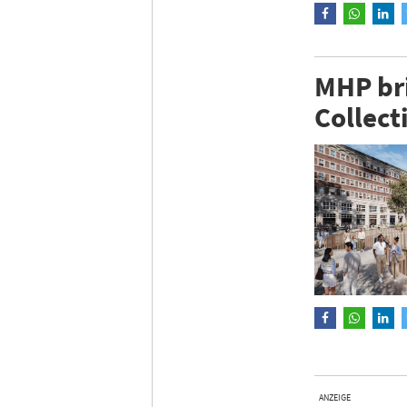
MHP br
Collect
ANZEIGE