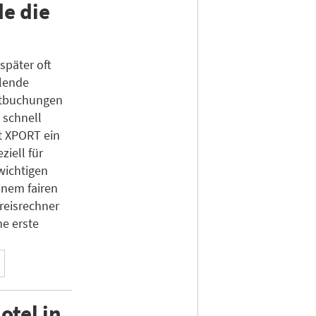
e die
später oft
hlende
ktbuchungen
 schnell
t XPORT ein
ziell für
wichtigen
inem fairen
Preisrechner
ne erste
otel in