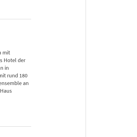
 mit
s Hotel der
n in
mit rund 180
eensemble an
-Haus