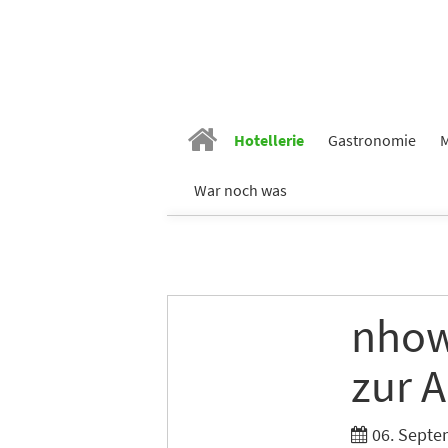
Hotellerie
Gastronomie
M
War noch was
nhow
zur 
06. Septe