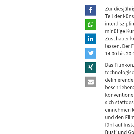
Zur diesjähr
Teil der kün
interdiszipl
minütige Kur
Zuschauer k
lassen. Der 
14.00 bis 20.
Das Filmkon
technologisc
definierende
beschrieben:
konventionel
sich stattde
einnehmen k
und den Film
fünf auf Ins
Busti und Go