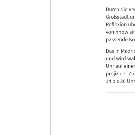
Durch die Ve
Großstadt un
Reflexion üb
von nhow sin
passende Ko
Das in Madri
und wird wäh
Uhr auf eine
projiziert. 
14 bis 20 Uh