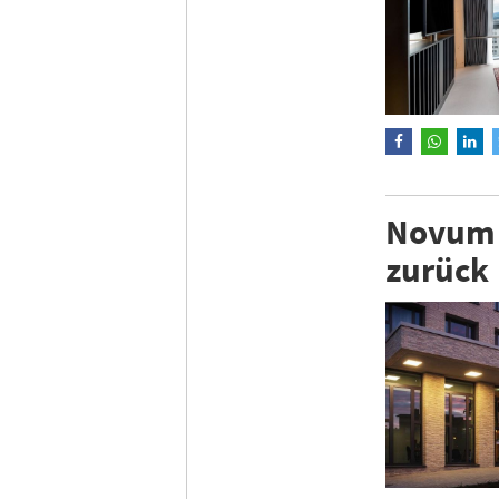
Novum 
zurück