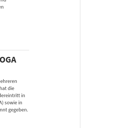
en
HOGA
mehreren
hat die
reintritt in
) sowie in
nnt gegeben.