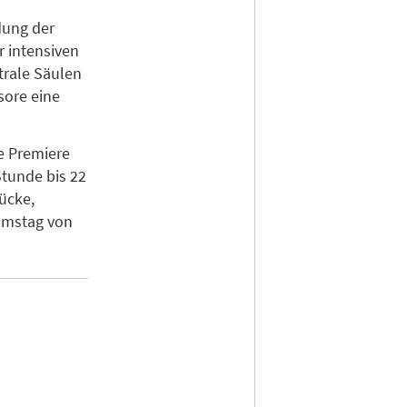
dung der
r intensiven
trale Säulen
sore eine
e Premiere
Stunde bis 22
ücke,
Samstag von