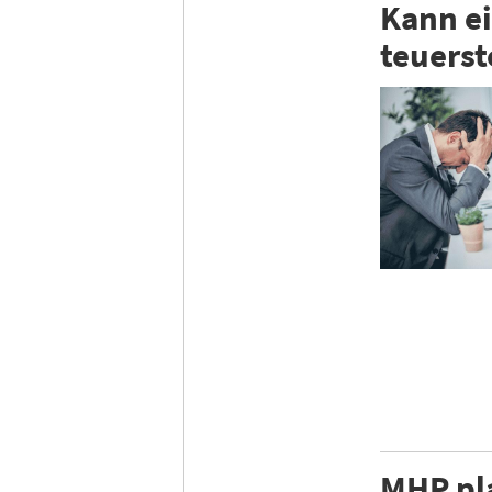
Kann ei
teuerst
MHP pla