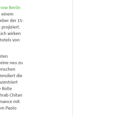
how Berlin
, einem
mber der 15-
projiziert.
ich wirken
Hotels von
nten
 eine neu zu
Menschen
zendiert die
zentriert
 Rolle
hrab Chitan
rmance mit
rem Paolo