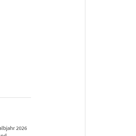
e
albjahr 2026
und