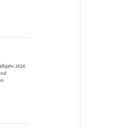
e
albjahr 2026
und
en