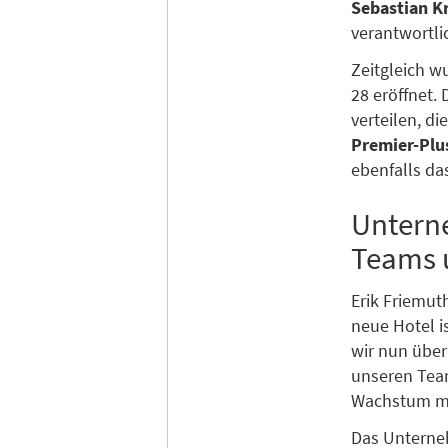
Sebastian K
verantwortlic
Zeitgleich w
28 eröffnet.
verteilen, d
Premier-Pl
ebenfalls da
Untern
Teams 
Erik Friemut
neue Hotel i
wir nun über
unseren Team
Wachstum mac
Das Unterneh