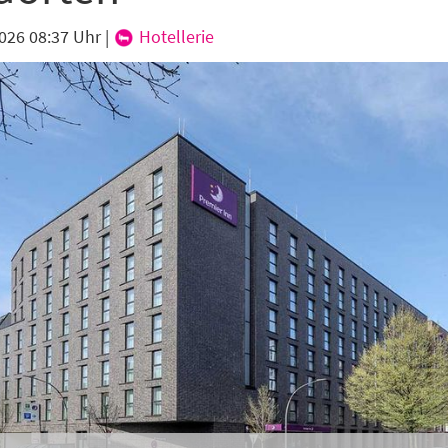
hte folgende Newsletter erhalten
2026 08:37 Uhr
|
Hotellerie
karte-Newsletter (gegen 8.30 Uhr)
abe die
Datenschutzerklärung
zur Kenntnis genommen.
lden
Danke, heute nicht