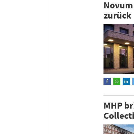
Novum 
zurück
MHP br
Collect