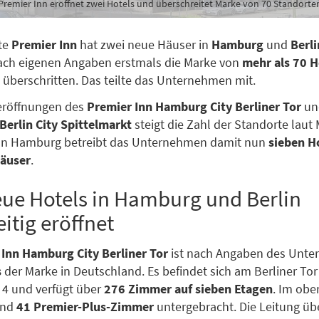
Premier Inn eröffnet zwei Hotels und überschreitet Marke von 70 Standorte
te
Premier Inn
hat zwei neue Häuser in
Hamburg
und
Berli
ach eigenen Angaben erstmals die Marke von
mehr als 70 H
überschritten. Das teilte das Unternehmen mit.
eröffnungen des
Premier Inn Hamburg City Berliner Tor
un
Berlin City Spittelmarkt
steigt die Zahl der Standorte laut 
. In Hamburg betreibt das Unternehmen damit nun
sieben H
Häuser
.
ue Hotels in Hamburg und Berlin
eitig eröffnet
 Inn Hamburg City Berliner Tor
ist nach Angaben des Unt
s
der Marke in Deutschland. Es befindet sich am Berliner Tor
 4 und verfügt über
276 Zimmer auf sieben Etagen
. Im obe
ind
41 Premier-Plus-Zimmer
untergebracht. Die Leitung ü