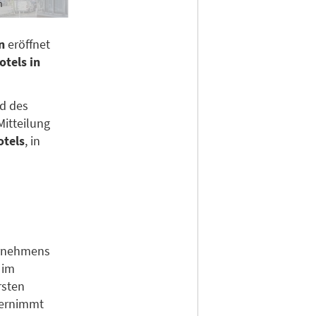
n
n
eröffnet
otels in
d des
Mitteilung
otels
, in
ernehmens
 im
rsten
bernimmt