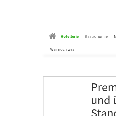
Vornam
Hotellerie
Gastronomie
M
War noch was
Nachn
E-Mail
*
Premi
und 
Branch
Stan