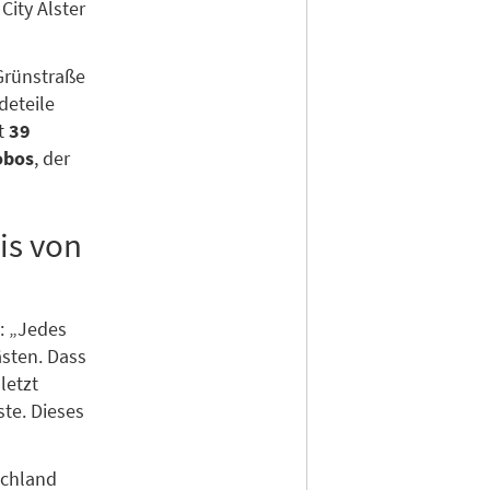
City Alster
Grünstraße
deteile
rt
39
lobos
, der
is von
g: „Jedes
ästen. Dass
letzt
te. Dieses
schland