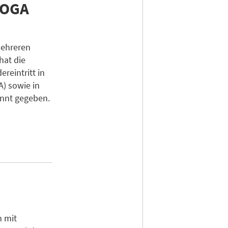
HOGA
mehreren
hat die
reintritt in
) sowie in
nnt gegeben.
 mit