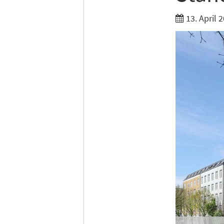
Ich möc
13. April 
Tages
Ich h
Anme