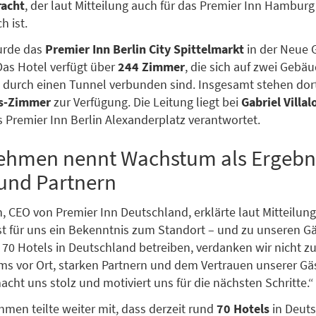
racht
, der laut Mitteilung auch für das Premier Inn Hamburg 
h ist.
urde das
Premier Inn Berlin City Spittelmarkt
in der Neue 
 Das Hotel verfügt über
244 Zimmer
, die sich auf zwei Gebäu
ie durch einen Tunnel verbunden sind. Insgesamt stehen do
us-Zimmer
zur Verfügung. Die Leitung liegt bei
Gabriel Villa
s Premier Inn Berlin Alexanderplatz verantwortet.
ehmen nennt Wachstum als Ergebn
und Partnern
h, CEO von Premier Inn Deutschland, erklärte laut Mitteilun
st für uns ein Bekenntnis zum Standort – und zu unseren G
 70 Hotels in Deutschland betreiben, verdanken wir nicht zu
s vor Ort, starken Partnern und dem Vertrauen unserer Gäs
ht uns stolz und motiviert uns für die nächsten Schritte.“
men teilte weiter mit, dass derzeit rund
70 Hotels
in Deut