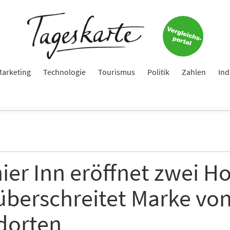
Keine Nachricht mehr verpassen!
Jetzt zum Tageskarte-Newsletter anmelden.
e
arketing
Technologie
Tourismus
Politik
Zahlen
Ind
ame
er Inn eröffnet zwei Ho
überschreitet Marke von
e
dorten