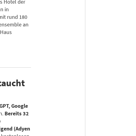
s Hotel der
n in
mit rund 180
eensemble an
-Haus
taucht
GPT, Google
n.
Bereits 32
e
igend (Adyen