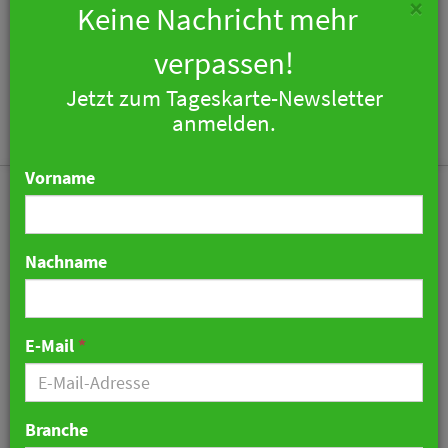
×
Keine Nachricht mehr
verpassen!
Jetzt zum Tageskarte-Newsletter
Togg
anmelden.
navi
Vorname
Nachname
Radisson Hotel Group
eröffnet drei neue
E-Mail
*
Standorte in Deutschland
und Österreich