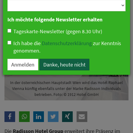
Branche
07. Mai 2026 10:08 Uhr
|
Hotellerie
Ich möchte folgende Newsletter erhalten
Tageskarte-Newsletter (gegen 8.30 Uhr)
Ich habe die
Datenschutzerklärung
zur Kenntnis
genommen.
Anmelden
Danke, heute nicht
In der österreichischen Hauptstadt Wien wird das Hotel Raphael
Vienna künftig ebenfalls unter der Marke Radisson Individuals
betrieben. Foto: © 1912 Hotel GmbH
Die
Radisson Hotel Group
erweitert ihre Präsenz im