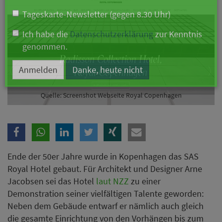
Branche
Ich möchte folgende Newsletter erhalten
Tageskarte-Newsletter (gegen 8.30 Uhr)
Ich habe die
Datenschutzerklärung
zur Kenntnis
Quelle: Screenshot Webseite Royal Copenhagen
genommen.
Anmelden
Danke, heute nicht
Ende der 50er Jahre wurde in Kopenhagen das SAS
Royal Hotel gebaut. Für Architekt und Designer Arne
Jacobsen sei das Hotel
laut NZZ
zu einer
Demonstration seiner vielfältigen Talente geworden:
Neben dem Gebäude entwarf er nämlich auch gleich
die gesamte Einrichtung von den Vorhängen bis zum