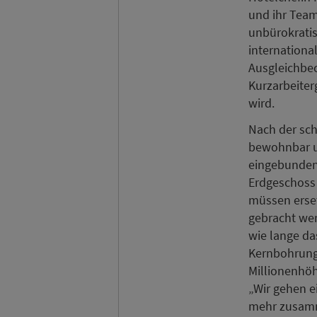
und ihr Team
unbürokratis
internationa
Ausgleichbec
Kurzarbeiterg
wird.
Nach der sch
bewohnbar un
eingebunden.
Erdgeschoss 
müssen erset
gebracht wer
wie lange da
Kernbohrunge
Millionenhöh
„Wir gehen e
mehr zusamm