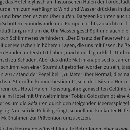
iegt das Hotel idyllisch am historischen Hafen der Fördestad
urde ihm zum Verhängnis: Wind und Wasser drückten in da
 und brachten es zum Überlaufen. Dagegen konnten auch 
n Schotten, Spundwände und Pumpen nichts ausrichten, di
Entkräftung rund um die Uhr Wasser geschöpft und auch di
och Schlimmeres verhindern. „Der Einsatz der Feuerwehr u
it der Menschen in höheren Lagen, die uns mit Essen, heiß
en Händen unterstützt haben, macht mich glücklich. Und z
sch zu Schaden. Aber das dritte Mal in knapp sechs Jahren
 schlimm von einer Sturmflut getroffen worden zu sein, läss
 In 2017 stand der Pegel bei 1,76 Meter über Normal, diesmal
ächste Sturmflut kommt bestimmt“, schildert Kirsten Herrm
rerin des Hotel Hafen Flensburg, ihre gemischten Gefühle.
ie im Hotel mit Umweltminister Tobias Goldschmidt eine A
 der es um die Gefahren durch den steigenden Meeresspiegel
ing. Nun sei die Politik gefragt, schnell mit konkreter Hilf
h Maßnahmen zur Prävention umzusetzen.
Kirsten Herrmann wünscht für alle Betroffenen, ebenso wie f