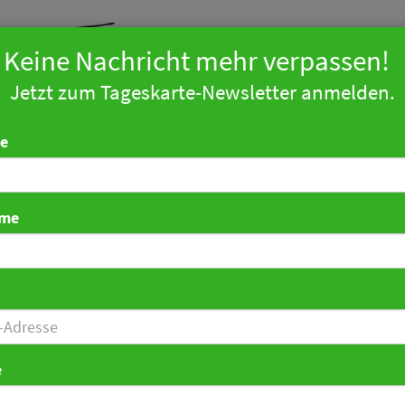
Keine Nachricht mehr verpassen!
Jetzt zum Tageskarte-Newsletter anmelden.
arketing
Technologie
Tourismus
Politik
Zahlen
Ind
e
ame
erben unserer Existenz“
sterpräsident Günther
e
cht Hotel Hafen Flensb