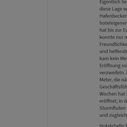
Eigentlich l
diese Lage w
Hafenbecken
hoteleigene
hat bis zur 
konnte nur n
Freundlichke
und helfend
kam kein Men
Eröffnung so
verzweifeln.
Meter, die n
Geschäftsfüh
Wochen hat s
eröffnet, in
Sturmfluten g
und zugleic
Hotelchefin 