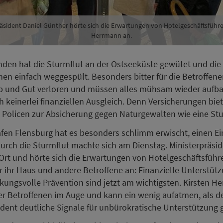
äsident Daniel Günther hörte sich die Erwartungen von Hotelgeschäftsführe
Herrmann an.
den hat die Sturmflut an der Ostseeküste gewütet und die 
hen einfach weggespült. Besonders bitter für die Betroffene
b und Gut verloren und müssen alles mühsam wieder aufba
h keinerlei finanziellen Ausgleich. Denn Versicherungen biet
 Policen zur Absicherung gegen Naturgewalten wie eine Stu
fen Flensburg hat es besonders schlimm erwischt, einen Ei
urch die Sturmflut machte sich am Dienstag. Ministerpräsid
Ort und hörte sich die Erwartungen von Hotelgeschäftsführe
 ihr Haus und andere Betroffene an: Finanzielle Unterstütz
rkungsvolle Prävention sind jetzt am wichtigsten. Kirsten H
er Betroffenen im Auge und kann ein wenig aufatmen, als d
ident deutliche Signale für unbürokratische Unterstützung g