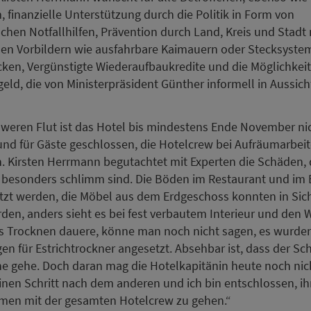
, finanzielle Unterstützung durch die Politik in Form von
chen Notfallhilfen, Prävention durch Land, Kreis und Stadt
len Vorbildern wie ausfahrbare Kaimauern oder Stecksyste
ken, Vergünstigte Wiederaufbaukredite und die Möglichkeit
eld, die von Ministerpräsident Günther informell in Aussicht
weren Flut ist das Hotel bis mindestens Ende November ni
d für Gäste geschlossen, die Hotelcrew bei Aufräumarbei
 Kirsten Herrmann begutachtet mit Experten die Schäden, 
besonders schlimm sind. Die Böden im Restaurant und im 
zt werden, die Möbel aus dem Erdgeschoss konnten in Sich
den, anders sieht es bei fest verbautem Interieur und den
s Trocknen dauere, könne man noch nicht sagen, es wurden
n für Estrichtrockner angesetzt. Absehbar ist, dass der Sc
e gehe. Doch daran mag die Hotelkapitänin heute noch nic
inen Schritt nach dem anderen und ich bin entschlossen, i
en mit der gesamten Hotelcrew zu gehen.“