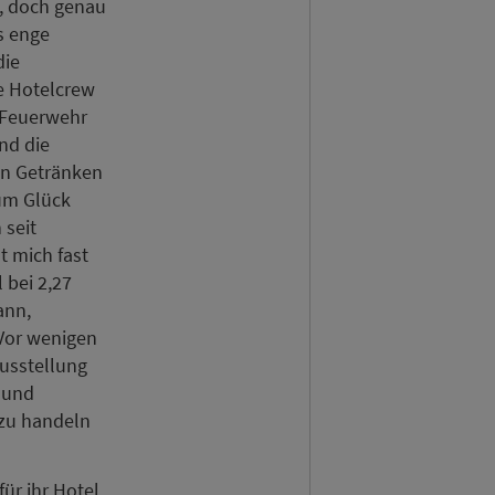
t, doch genau
s enge
die
e Hotelcrew
e Feuerwehr
nd die
en Getränken
um Glück
 seit
t mich fast
 bei 2,27
ann,
 Vor wenigen
usstellung
 und
e zu handeln
ür ihr Hotel