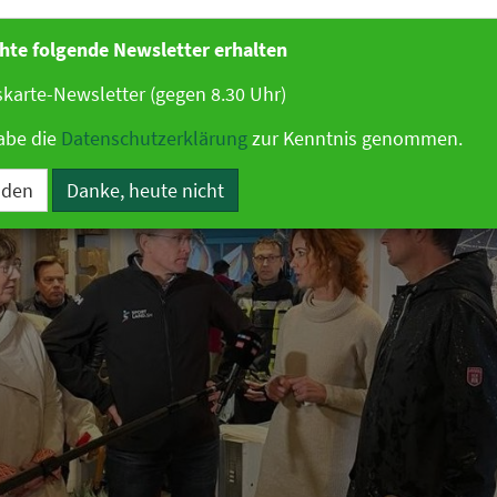
 Sturmflut
hte folgende Newsletter erhalten
karte-Newsletter (gegen 8.30 Uhr)
er 2023 09:03 Uhr
|
Hotellerie
abe die
Datenschutzerklärung
zur Kenntnis genommen.
lden
Danke, heute nicht