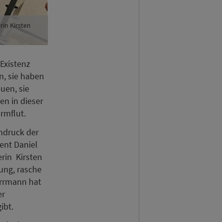
rin Kirsten
Existenz
n, sie haben
uen, sie
en in dieser
rmflut.
ndruck der
ent Daniel
rin Kirsten
ung, rasche
errmann hat
er
ibt.