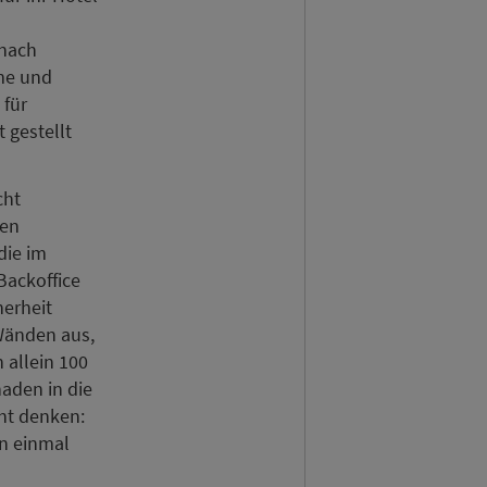
 nach
me und
 für
 gestellt
cht
ten
die im
Backoffice
erheit
 Wänden aus,
 allein 100
haden in die
ht denken:
hn einmal