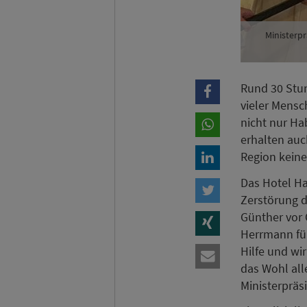
Ministerpr
Rund 30 Stun
vieler Mensc
nicht nur Ha
erhalten auc
Region keine
Das Hotel Ha
Zerstörung d
Günther vor 
Herrmann für
Hilfe und wi
das Wohl all
Ministerpräs