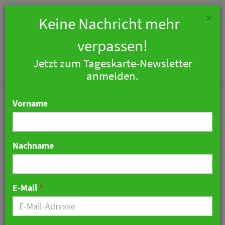
×
Keine Nachricht mehr
verpassen!
Jetzt zum Tageskarte-Newsletter
Togg
anmelden.
navi
Vorname
Nachname
Schwächeres Wachstum
bei den Top 200
E-Mail
*
03. Juni 2018 12:04 Uhr
|
Hotellerie