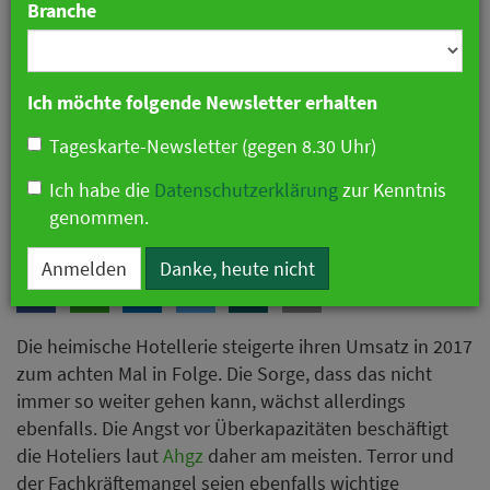
Branche
Ich möchte folgende Newsletter erhalten
Tageskarte-Newsletter (gegen 8.30 Uhr)
Ich habe die
Datenschutzerklärung
zur Kenntnis
Quelle: Pixabay
genommen.
Anmelden
Danke, heute nicht
Die heimische Hotellerie steigerte ihren Umsatz in 2017
zum achten Mal in Folge. Die Sorge, dass das nicht
immer so weiter gehen kann, wächst allerdings
ebenfalls. Die Angst vor Überkapazitäten beschäftigt
die Hoteliers laut
Ahgz
daher am meisten. Terror und
der Fachkräftemangel seien ebenfalls wichtige