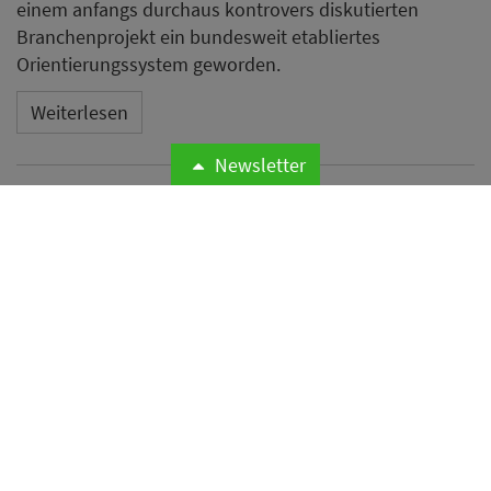
einem anfangs durchaus kontrovers diskutierten
Branchenprojekt ein bundesweit etabliertes
Orientierungssystem geworden.
Weiterlesen
Newsletter
Odyssey Hotel Group
übernimmt Management von
vier Hotels mit rund 1.200
Zimmern