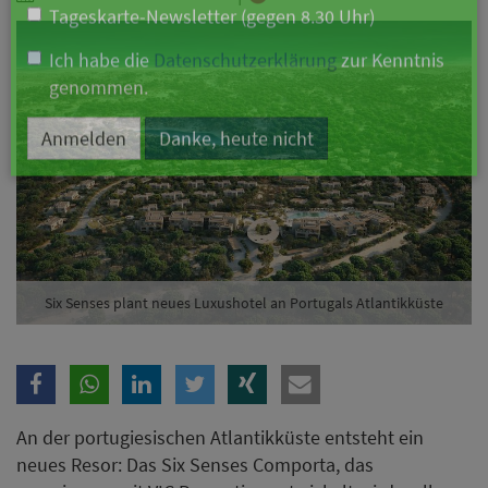
Branche
Ich möchte folgende Newsletter erhalten
Tageskarte-Newsletter (gegen 8.30 Uhr)
Ich habe die
Datenschutzerklärung
zur Kenntnis
genommen.
Anmelden
Danke, heute nicht
Six Senses plant neues Luxushotel an Portugals Atlantikküste
An der portugiesischen Atlantikküste entsteht ein
neues Resor: Das Six Senses Comporta, das