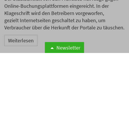
Online-Buchungsplattformen eingereicht. In der
Klageschrift wird den Betreibern vorgeworfen,
gezielt Internetseiten geschaltet zu haben, um
Verbraucher über die Herkunft der Portale zu täuschen.
Weiterlesen
Newsletter
Marriott wächst im zweiten
Quartal