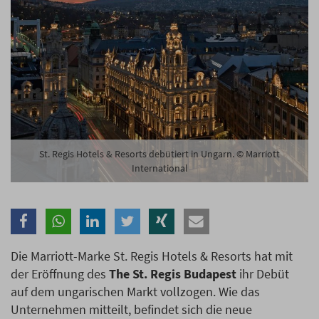
Branche
Ich möchte folgende Newsletter erhalten
Tageskarte-Newsletter (gegen 8.30 Uhr)
Ich habe die
Datenschutzerklärung
zur Kenntnis
genommen.
St. Regis Hotels & Resorts debütiert in Ungarn. © Marriott
International
Anmelden
Danke, heute nicht
Die Marriott-Marke St. Regis Hotels & Resorts hat mit
der Eröffnung des
The St. Regis Budapest
ihr Debüt
auf dem ungarischen Markt vollzogen. Wie das
Unternehmen mitteilt, befindet sich die neue