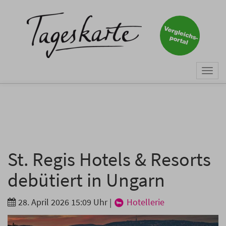
×
Keine Nachricht mehr
verpassen!
Jetzt zum Tageskarte-Newsletter
Togg
anmelden.
navi
Vorname
Nachname
St. Regis Hotels & Resorts
debütiert in Ungarn
E-Mail
*
28. April 2026 15:09 Uhr
|
Hotellerie