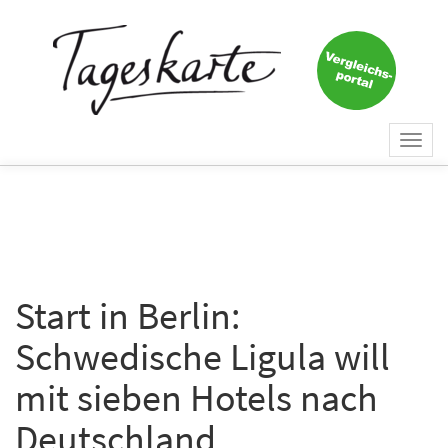
×
Keine Nachricht mehr
verpassen!
Jetzt zum Tageskarte-Newsletter
Togg
anmelden.
navi
Vorname
Nachname
Start in Berlin:
Schwedische Ligula will
E-Mail
*
mit sieben Hotels nach
Deutschland