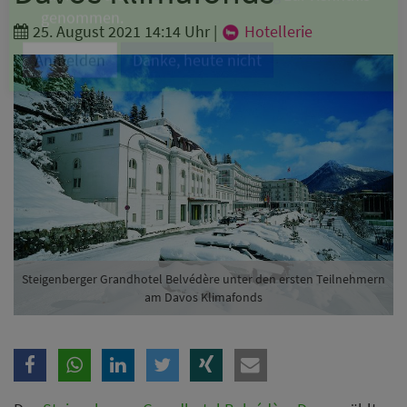
Branche
25. August 2021 14:14 Uhr
|
Hotellerie
Ich möchte folgende Newsletter erhalten
Tageskarte-Newsletter (gegen 8.30 Uhr)
Ich habe die
Datenschutzerklärung
zur Kenntnis
genommen.
Anmelden
Danke, heute nicht
Steigenberger Grandhotel Belvédère unter den ersten Teilnehmern
am Davos Klimafonds