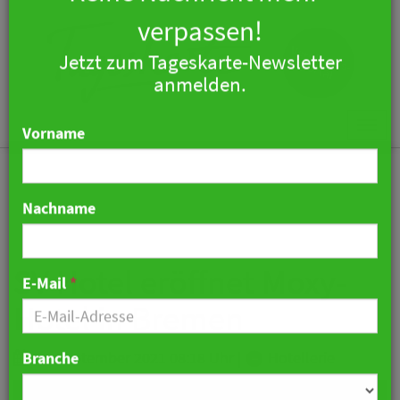
×
Keine Nachricht mehr
verpassen!
Jetzt zum Tageskarte-Newsletter
Togg
anmelden.
navi
Vorname
Nachname
SV Hotel eröffnet Moxy-
Hotel in Bremen
E-Mail
*
16. September 2021 08:18 Uhr
|
Hotellerie