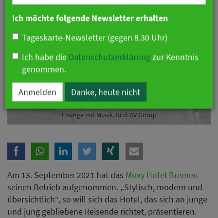
Branche
Ich möchte folgende Newsletter erhalten
Tageskarte-Newsletter (gegen 8.30 Uhr)
Ich habe die
Datenschutzerklärung
zur Kenntnis
genommen.
Im Moxy ist die Lobby gleichzeitig gemütliche Bibliothek, Bar und
Lounge mit Musik. Bild: SV Group
Anmelden
Danke, heute nicht
Am 13. September 2021 hat das
Moxy Hotel Bremen
seinen Betrieb aufgenommen. „Stylisch, modern und
übersichtlich“, so will sich das Hotel, das sich an junge
und jung gebliebene Reisende richtet, präsentieren.