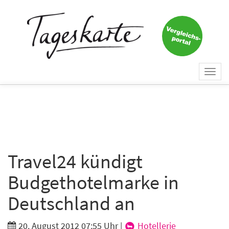
×
Keine Nachricht mehr
verpassen!
Jetzt zum Tageskarte-Newsletter
Togg
anmelden.
navi
Vorname
Nachname
Travel24 kündigt
Budgethotelmarke in
E-Mail
*
Deutschland an
20. August 2012 07:55 Uhr
|
Hotellerie