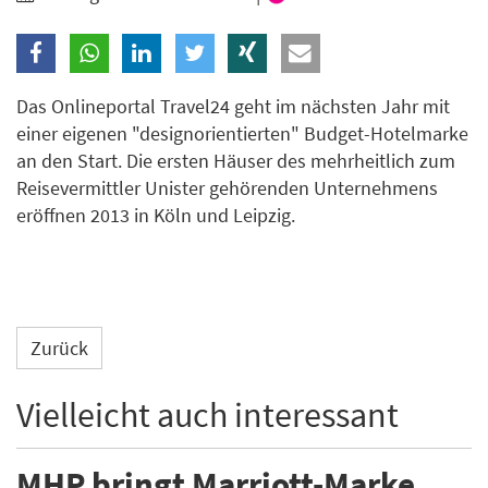
Branche
Ich möchte folgende Newsletter erhalten
Das Onlineportal Travel24 geht im nächsten Jahr mit
einer eigenen "designorientierten" Budget-Hotelmarke
Tageskarte-Newsletter (gegen 8.30 Uhr)
an den Start. Die ersten Häuser des mehrheitlich zum
Reisevermittler Unister gehörenden Unternehmens
Ich habe die
Datenschutzerklärung
zur Kenntnis
eröffnen 2013 in Köln und Leipzig.
genommen.
Anmelden
Danke, heute nicht
Zurück
Vielleicht auch interessant
MHP bringt Marriott-Marke