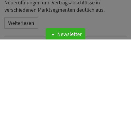
Neueröffnungen und Vertragsabschlüsse in
verschiedenen Marktsegmenten deutlich aus.
Weiterlesen
Newsletter
Novum Hospitality kehrt in
IHA und DEHOGA zurück