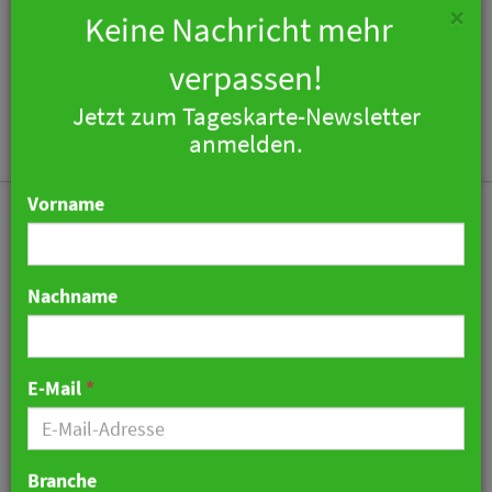
×
Keine Nachricht mehr
verpassen!
Jetzt zum Tageskarte-Newsletter
Togg
anmelden.
navi
Vorname
Nachname
W Hotels eröffnen W
Algarve
E-Mail
*
01. Juni 2022 17:09 Uhr
|
Hotellerie