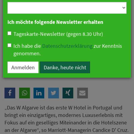
Branche
Ich möchte folgende Newsletter erhalten
Tageskarte-Newsletter (gegen 8.30 Uhr)
Ich habe die
Datenschutzerklärung
zur Kenntnis
genommen.
W Hotels eröffnen W Algarve
Anmelden
Danke, heute nicht
„Das W Algarve ist das erste W Hotel in Portugal und
bringt ein einzigartiges, modernes Luxuserlebnis mit
Fokus auf ein geselliges Miteinander in die Hotelszene
an der Algarve“, so Marriott-Managerin Candice D' Cruz.