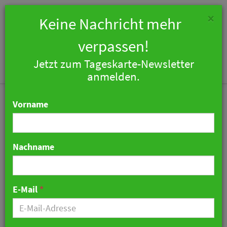
×
Keine Nachricht mehr
verpassen!
Jetzt zum Tageskarte-Newsletter
Togg
anmelden.
navi
Vorname
Nachname
Wie Hotels in Deutschland
Geflüchteten aus der
E-Mail
*
Ukraine helfen
10. März 2022 07:19 Uhr
|
Hotellerie