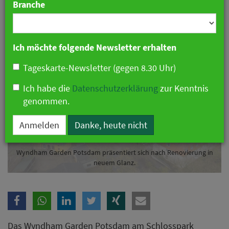
Branche
23. Juni 2025 12:58 Uhr
|
Hotellerie
Ich möchte folgende Newsletter erhalten
Tageskarte-Newsletter (gegen 8.30 Uhr)
Ich habe die
Datenschutzerklärung
zur Kenntnis
genommen.
Anmelden
Danke, heute nicht
Wyndham Garden Potsdam präsentiert sich nach Renovierung in
neuem Glanz.
Das Wyndham Garden Potsdam am Schlosspark