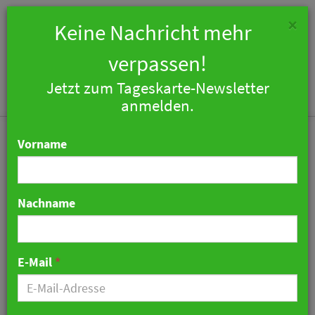
×
Keine Nachricht mehr
verpassen!
Jetzt zum Tageskarte-Newsletter
Togg
anmelden.
navi
Vorname
Nachname
Wyndham Garden
Potsdam präsentiert sich
E-Mail
*
nach Renovierung in
neuem Glanz