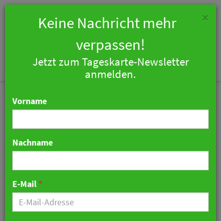
×
Keine Nachricht mehr
verpassen!
Jetzt zum Tageskarte-Newsletter
Togg
anmelden.
navi
Vorname
Nachname
Wyndham Garden
Potsdam präsentiert sich
E-Mail
*
nach Renovierung in
neuem Glanz