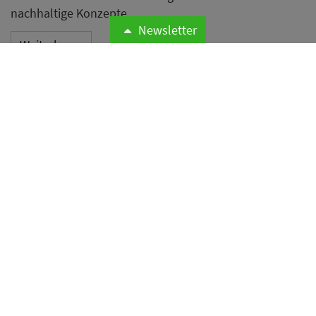
nachhaltige Konzepte.
Newsletter
Weiterlesen
Anteil der psychischen
Erkrankungen in der
Hotellerie mehr als
verdreifacht