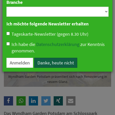
Branche
23. Juni 2025 12:58 Uhr
|
Hotellerie
Ich möchte folgende Newsletter erhalten
Tageskarte-Newsletter (gegen 8.30 Uhr)
Ich habe die
Datenschutzerklärung
zur Kenntnis
genommen.
Anmelden
Danke, heute nicht
Wyndham Garden Potsdam präsentiert sich nach Renovierung in
neuem Glanz.
Das Wyndham Garden Potsdam am Schlosspark