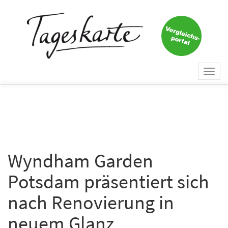
×
Keine Nachricht mehr
verpassen!
Jetzt zum Tageskarte-Newsletter
Togg
anmelden.
navi
Vorname
Nachname
Wyndham Garden
Potsdam präsentiert sich
E-Mail
*
nach Renovierung in
neuem Glanz