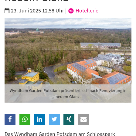
Branche
23. Juni 2025 12:58 Uhr
|
Hotellerie
Ich möchte folgende Newsletter erhalten
Tageskarte-Newsletter (gegen 8.30 Uhr)
Ich habe die
Datenschutzerklärung
zur Kenntnis
genommen.
Anmelden
Danke, heute nicht
Wyndham Garden Potsdam präsentiert sich nach Renovierung in
neuem Glanz.
Das Wyndham Garden Potsdam am Schlosspark