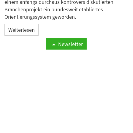
einem anfangs durchaus kontrovers diskutierten
Branchenprojekt ein bundesweit etabliertes
Orientierungssystem geworden.
Weiterlesen
Newsletter
Odyssey Hotel Group
übernimmt Management von
vier Hotels mit rund 1.200
Zimmern