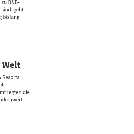
p zu B&B-
 sind, geht
g bislang
r Welt
& Resorts
it
mt legten die
arkenwert