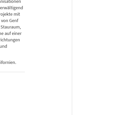
nisationen
berwältigend
rojekte mit
 von Genf
l Stauraum,
e auf einer
richtungen
 und
ifornien.