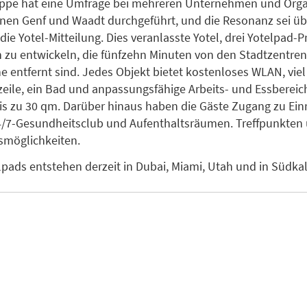
uppe hat eine Umfrage bei mehreren Unternehmen und Orga
nen Genf und Waadt durchgeführt, und die Resonanz sei ü
ie Yotel-Mitteilung. Dies veranlasste Yotel, drei Yotelpad-P
zu entwickeln, die fünfzehn Minuten von den Stadtzentren
 entfernt sind. Jedes Objekt bietet kostenloses WLAN, vie
eile, ein Bad und anpassungsfähige Arbeits- und Essbereich
is zu 30 qm. Darüber hinaus haben die Gäste Zugang zu Ein
4/7-Gesundheitsclub und Aufenthaltsräumen. Treffpunkten
smöglichkeiten.
lpads entstehen derzeit in Dubai, Miami, Utah und in Südkal