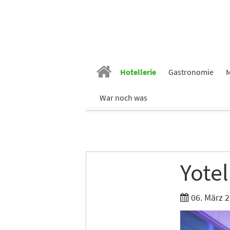
Vornam
Nachn
Hotellerie
Gastronomie
M
War noch was
E-Mail
*
Branch
Yotel
Ich möc
06. März 
Tages