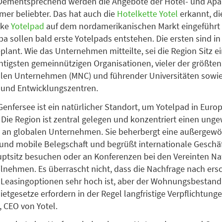
. Dementsprechend werden die Angebote der Hotel- und Ap
er beliebter. Das hat auch die
Hotelkette Yotel
erkannt, di
rke
Yotelpad
auf dem nordamerikanischen Markt eingeführt 
pa sollen bald erste Yotelpads entstehen. Die ersten sind in
plant. Wie das Unternehmen mitteilte, sei die Region Sitz ei
htigsten gemeinnützigen Organisationen, vieler der größten
alen Unternehmen (MNC) und führender Universitäten sowi
 und Entwicklungszentren.
Genfersee ist ein natürlicher Standort, um Yotelpad in Euro
 Die Region ist zentral gelegen und konzentriert einen ung
l an globalen Unternehmen. Sie beherbergt eine außergewö
nd mobile Belegschaft und begrüßt internationale Geschäf
uptsitz besuchen oder an Konferenzen bei den Vereinten N
lnehmen. Es überrascht nicht, dass die Nachfrage nach ers
n Leasingoptionen sehr hoch ist, aber der Wohnungsbestand 
etgesetze erfordern in der Regel langfristige Verpflichtunge
t, CEO von Yotel.