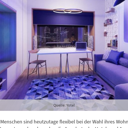
abe die
Datenschutzerklärung
zur Kenntnis genommen.
lden
Danke, heute nicht
Quelle: Yotel
enschen sind heutzutage flexibel bei der Wahl ihres Woh