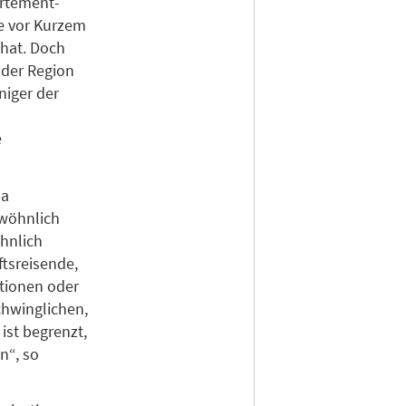
artement-
e vor Kurzem
hat. Doch
 der Region
niger der
e
pa
ewöhnlich
hnlich
tsreisende,
ationen oder
chwinglichen,
ist begrenzt,
n“, so