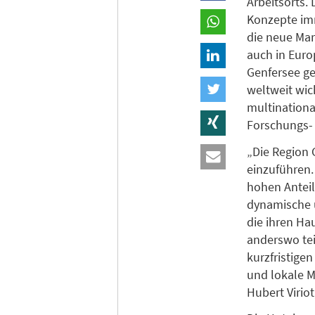
Arbeitsorts
Konzepte imm
die neue Ma
auch in Euro
Genfersee ge
weltweit wic
multination
Forschungs-
„Die Region 
einzuführen.
hohen Antei
dynamische u
die ihren Ha
anderswo tei
kurzfristige
und lokale Mi
Hubert Virio