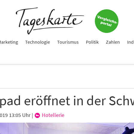
e
ame
arketing
Technologie
Tourismus
Politik
Zahlen
Ind
e
pad eröffnet in der Sch
hte folgende Newsletter erhalten
2019 13:05 Uhr
|
Hotellerie
karte-Newsletter (gegen 8.30 Uhr)