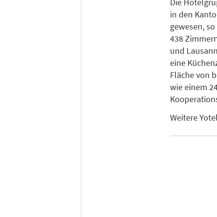
Die Hotelgr
in den Kanto
gewesen, so d
438 Zimmern 
und Lausanne
eine Küchenz
Fläche von b
wie einem 2
Kooperation
Weitere Yote