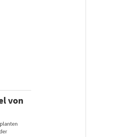
el von
eplanten
der