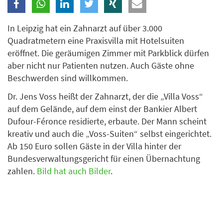
Branche
In Leipzig hat ein Zahnarzt auf über 3.000
Quadratmetern eine Praxisvilla mit Hotelsuiten
Ich möchte folgende Newsletter erhalten
eröffnet. Die geräumigen Zimmer mit Parkblick dürfen
aber nicht nur Patienten nutzen. Auch Gäste ohne
Tageskarte-Newsletter (gegen 8.30 Uhr)
Beschwerden sind willkommen.
Ich habe die
Datenschutzerklärung
zur Kenntnis
Dr. Jens Voss heißt der Zahnarzt, der die „Villa Voss“
genommen.
auf dem Gelände, auf dem einst der Bankier Albert
Dufour-Féronce residierte, erbaute. Der Mann scheint
Anmelden
Danke, heute nicht
kreativ und auch die „Voss-Suiten“ selbst eingerichtet.
Ab 150 Euro sollen Gäste in der Villa hinter der
Bundesverwaltungsgericht für einen Übernachtung
zahlen.
Bild hat auch Bilder
.