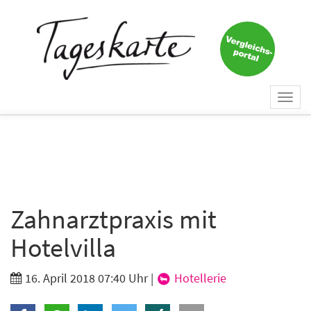
×
Keine Nachricht mehr
verpassen!
Jetzt zum Tageskarte-Newsletter
Togg
anmelden.
navi
Vorname
Nachname
Zahnarztpraxis mit
Hotelvilla
E-Mail
*
16. April 2018 07:40 Uhr
|
Hotellerie