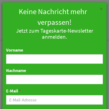
×
Keine Nachricht mehr
verpassen!
Jetzt zum Tageskarte-Newsletter
Togg
anmelden.
navi
Vorname
Nachname
Auswärtiges Amt und
Deutsches Weininstitut
E-Mail
*
präsentieren
Weinauswahl für 2026