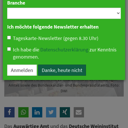
Branche
07. Mai 2026 10:14 Uhr
|
Industrie
Ich möchte folgende Newsletter erhalten
Tageskarte-Newsletter (gegen 8.30 Uhr)
Ich habe die
Datenschutzerklärung
zur Kenntnis
genommen.
Anmelden
Danke, heute nicht
Auswahlprobe in Berlin mit 20 Mitarbeitenden des Auswärtigen
Amtes sowie des Bundeskanzler- und Bundespräsidialamts. Foto:
DWI
Das
Auswärtige Amt
und das
Deutsche Weininstitut