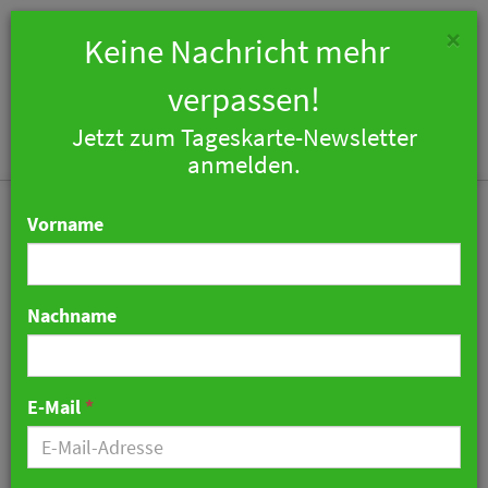
×
Keine Nachricht mehr
verpassen!
Jetzt zum Tageskarte-Newsletter
Togg
anmelden.
navi
Vorname
Nachname
Berufskleidung smart
geplant: GREIF launcht
E-Mail
*
digitalen Workwear Check
29. April 2026 12:09 Uhr
|
Industrie