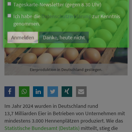
Branche
Ich möchte folgende Newsletter erhalten
Tageskarte-Newsletter (gegen 8.30 Uhr)
Ich habe die
Datenschutzerklärung
zur Kenntnis
genommen.
Eierproduktion in Deutschland gestiegen.
Anmelden
Danke, heute nicht
Im Jahr 2024 wurden in Deutschland rund
13,7 Milliarden Eier in Betrieben von Unternehmen mit
mindestens 3.000 Hennenplätzen produziert. Wie das
Statistische Bundesamt (Destatis)
mitteilt, stieg die