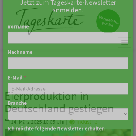
×
Keine Nachricht mehr
verpassen!
Jetzt zum Tageskarte-Newsletter
Togg
anmelden.
navi
Vorname
Nachname
Eierproduktion in
Deutschland gestiegen
E-Mail
*
14. März 2025 10:05 Uhr
|
Industrie