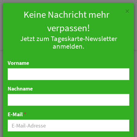
×
Keine Nachricht mehr
verpassen!
Jetzt zum Tageskarte-Newsletter
Togg
anmelden.
navi
Vorname
Nachname
Bei Hilton kocht jetzt der
Chef – Videoreihe mit CEO
E-Mail
*
Chris Nassetta gestartet
21. April 2026 06:42 Uhr
|
Marketing