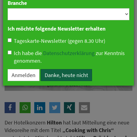
Branche
Ich möchte folgende Newsletter erhalten
Tageskarte-Newsletter (gegen 8.30 Uhr)
Ich habe die
Datenschutzerklärung
zur Kenntnis
genommen.
Anmelden
Danke, heute nicht
Bei Hilton kocht jetzt der Chef – neue Videoreihe mit Chris Nassetta
gestartet. © 2026 Hilton
Der Hotelkonzern
Hilton
hat laut Mitteilung eine neue
Videoreihe mit dem Titel
„Cooking with Chris“