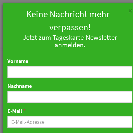
×
Keine Nachricht mehr
verpassen!
Jetzt zum Tageskarte-Newsletter
T
anmelden.
n
Vorname
Nachname
CPH Hotels nennen sich
jetzt auch Collection
E-Mail
*
Privater Hotels
03. März 2025 07:16 Uhr
|
Marketing