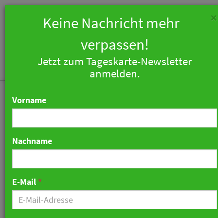
×
Keine Nachricht mehr
verpassen!
Jetzt zum Tageskarte-Newsletter
T
anmelden.
n
Vorname
Nachname
CPH Hotels nennen sich
jetzt auch Collection
E-Mail
*
Privater Hotels
03. März 2025 07:16 Uhr
|
Marketing