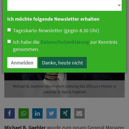
Branche
11. Mai 2026 10:26 Uhr
|
Personalien
Ich möchte folgende Newsletter erhalten
Tageskarte-Newsletter (gegen 8.30 Uhr)
Ich habe die
Datenschutzerklärung
zur Kenntnis
genommen.
Anmelden
Danke, heute nicht
Michael B. Gaehler übernimmt Leitung des 25hours Hotels in
Jakarta. © Harris Fadillah
Michael B. Gaehler
wurde zum neuen General Manager