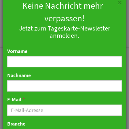
×
Keine Nachricht mehr
verpassen!
Jetzt zum Tageskarte-Newsletter
Togg
anmelden.
navi
Vorname
Nachname
Ein Schweizer in Jakarta:
Michael B. Gaehler
E-Mail
*
übernimmt Leitung des
25hours Hotels