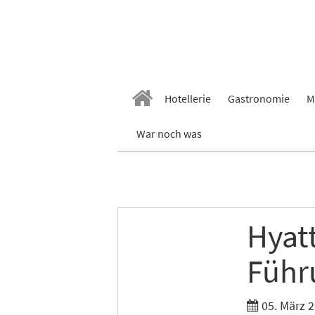
Hotellerie
Gastronomie
M
War noch was
Hyat
Führ
05. März 