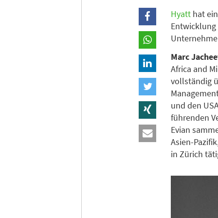
Hyatt
hat ei
Entwicklung 
Unternehmen
Marc Jache
Africa and M
vollständig 
Managementer
und den USA 
führenden V
Evian sammel
Asien-Pazifi
in Zürich tä