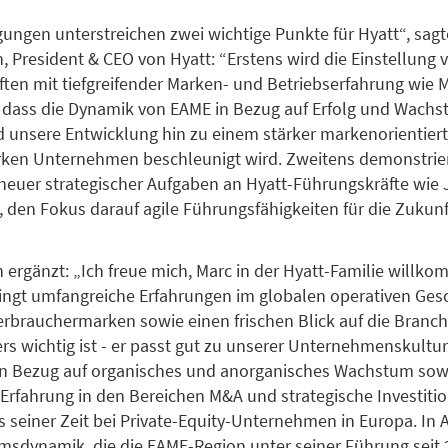
ungen unterstreichen zwei wichtige Punkte für Hyatt“, sag
 President & CEO von Hyatt: “Erstens wird die Einstellung 
ten mit tiefgreifender Marken- und Betriebserfahrung wie 
 dass die Dynamik von EAME in Bezug auf Erfolg und Wachs
unsere Entwicklung hin zu einem stärker markenorientiert
rken Unternehmen beschleunigt wird. Zweitens demonstrier
neuer strategischer Aufgaben an Hyatt-Führungskräfte wie J
 den Fokus darauf agile Führungsfähigkeiten für die Zukunf
ergänzt: „Ich freue mich, Marc in der Hyatt-Familie willk
ringt umfangreiche Erfahrungen im globalen operativen Ges
rbrauchermarken sowie einen frischen Blick auf die Branch
s wichtig ist - er passt gut zu unserer Unternehmenskultur.
in Bezug auf organisches und anorganisches Wachstum sow
rfahrung in den Bereichen M&A und strategische Investiti
seiner Zeit bei Private-Equity-Unternehmen in Europa. In 
sdynamik, die die EAME-Region unter seiner Führung seit 