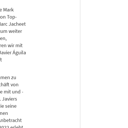
te Mark
von Top-
Marc Jacheet
tum weiter
en,
en wir mit
avier Águila
t
ommen zu
chäft von
e mit und -
 Javiers
ie seine
onen
Anbetracht
2022 erlebt