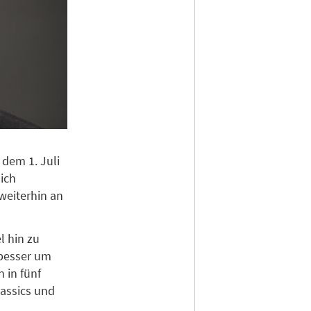
b dem 1. Juli
ich
weiterhin an
l hin zu
 besser um
 in fünf
lassics und