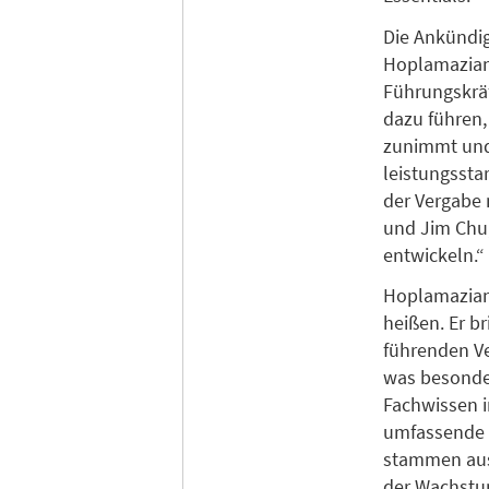
Die Ankündig
Hoplamazian,
Führungskräf
dazu führen,
zunimmt und 
leistungssta
der Vergabe 
und Jim Chu,
entwickeln.“
Hoplamazian 
heißen. Er b
führenden Ve
was besonder
Fachwissen 
umfassende E
stammen aus 
der Wachstum