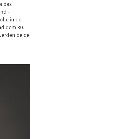
a das
nd -
lle in der
nd dem 30.
werden beide