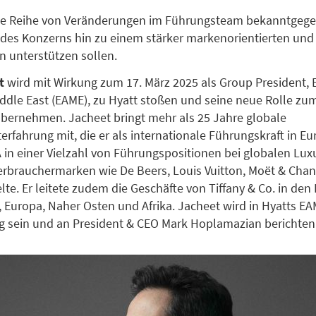
ne Reihe von Veränderungen im Führungsteam bekanntgegeb
des Konzerns hin zu einem stärker markenorientierten und 
 unterstützen sollen.
et
wird mit Wirkung zum 17. März 2025 als Group President, 
iddle East (EAME), zu Hyatt stoßen und seine neue Rolle zum
übernehmen. Jacheet bringt mehr als 25 Jahre globale
fahrung mit, die er als internationale Führungskraft in Eu
in einer Vielzahl von Führungspositionen bei globalen Lux
erbrauchermarken wie De Beers, Louis Vuitton, Moët & Cha
te. Er leitete zudem die Geschäfte von Tiffany & Co. in den
k, Europa, Naher Osten und Afrika. Jacheet wird in Hyatts E
tig sein und an President & CEO Mark Hoplamazian berichten