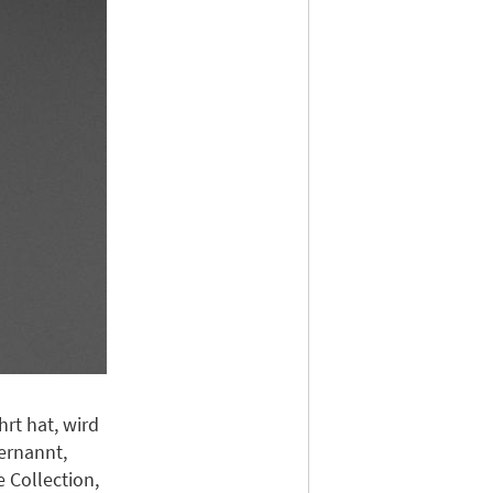
rt hat, wird
ernannt,
e Collection,