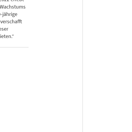
en Wachstums
-jährige
verschafft
eser
eten.“