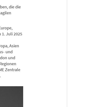
en, die die
agilen
Europe,
 1. Juli 2025
ropa, Asien
us- und
ndon und
 Regionen
AME Zentrale
.