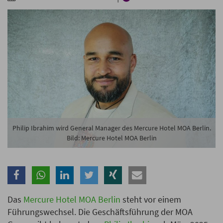
Branche
Ich möchte folgende Newsletter erhalten
Tageskarte-Newsletter (gegen 8.30 Uhr)
Ich habe die
Datenschutzerklärung
zur Kenntnis
genommen.
Anmelden
Danke, heute nicht
Philip Ibrahim wird General Manager des Mercure Hotel MOA Berlin.
Bild: Mercure Hotel MOA Berlin
Das
Mercure Hotel MOA Berlin
steht vor einem
Führungswechsel. Die Geschäftsführung der MOA