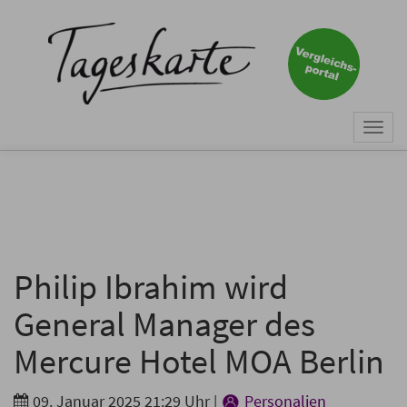
×
Keine Nachricht mehr
verpassen!
Jetzt zum Tageskarte-Newsletter
Togg
anmelden.
navi
Vorname
Nachname
Philip Ibrahim wird
General Manager des
E-Mail
*
Mercure Hotel MOA Berlin
09. Januar 2025 21:29 Uhr
|
Personalien