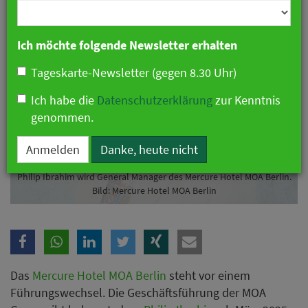
Branche
Ich möchte folgende Newsletter erhalten
Tageskarte-Newsletter (gegen 8.30 Uhr)
Ich habe die
Datenschutzerklärung
zur Kenntnis
genommen.
Anmelden
Danke, heute nicht
Philip Ibrahim wird General Manager des Mercure Hotel MOA Berlin.
Bild: Mercure Hotel MOA Berlin
Das
Mercure Hotel MOA Berlin
steht vor einem
Führungswechsel. Die Geschäftsführung der MOA