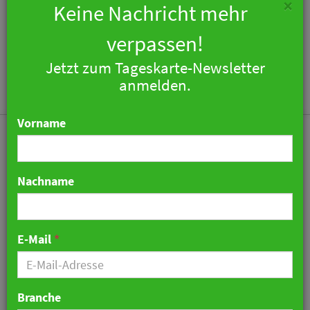
×
Keine Nachricht mehr
verpassen!
Jetzt zum Tageskarte-Newsletter
Togg
anmelden.
navi
Vorname
Nachname
Philip Ibrahim wird
General Manager des
E-Mail
*
Mercure Hotel MOA Berlin
09. Januar 2025 21:29 Uhr
|
Personalien