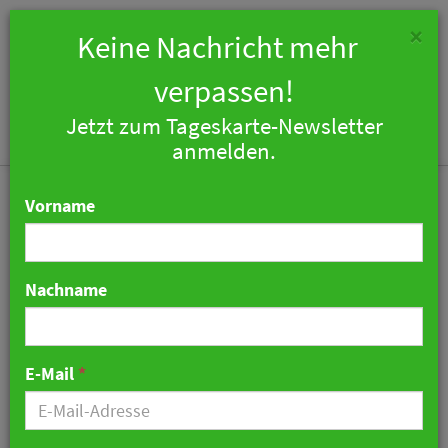
×
Keine Nachricht mehr
verpassen!
Jetzt zum Tageskarte-Newsletter
Togg
anmelden.
navi
Vorname
Nachname
Rolf Krahl jetzt Deputy
CFO bei B&B Hotels
E-Mail
*
30. März 2023 16:24 Uhr
|
Personalien