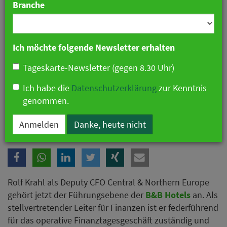
Branche
Ich möchte folgende Newsletter erhalten
Tageskarte-Newsletter (gegen 8.30 Uhr)
Ich habe die
Datenschutzerklärung
zur Kenntnis
genommen.
Anmelden
Danke, heute nicht
Rolf Krahl als Deputy CFO Central & Northern Europe
gehört jetzt der Führungsebene der
B&B Hotels
an. Als
stellvertretender Leiter für Finanzen ist er federführend
für das operative Finanztagesgeschäft zuständig und