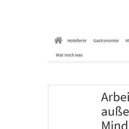
Hotellerie
Gastronomie
M
War noch was
Arbe
auße
Mind