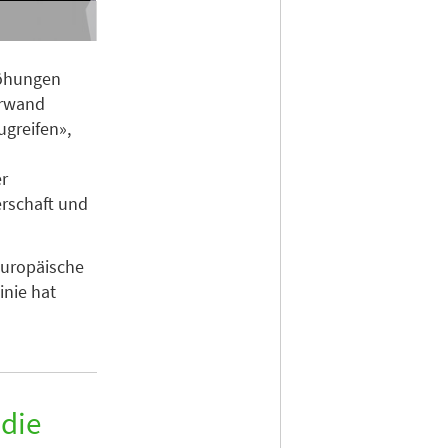
höhungen
orwand
ugreifen»,
r
erschaft und
europäische
inie hat
 die