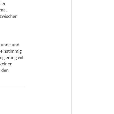
der
nmal
 zwischen
Stunde und
t einstimmig
egierung will
 keinen
g den