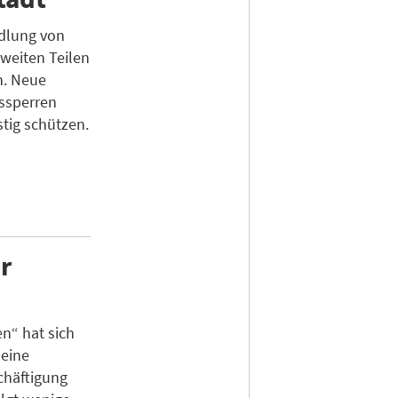
dlung von
weiten Teilen
n. Neue
ssperren
tig schützen.
r
en“ hat sich
 eine
chäftigung