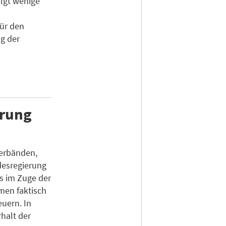
lgt wenige
für den
g der
erung
verbänden,
desregierung
bs im Zuge der
men faktisch
euern. In
rhalt der