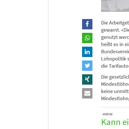
Die Arbeitg
gewarnt. «Di
genutzt werd
heißt es in 
Bundesverein
Lohnpolitik 
die Tarifaut
Die gesetzli
Mindestlöhne-
keine unmitt
Mindestlohn
ANZEIGE
Kann ei