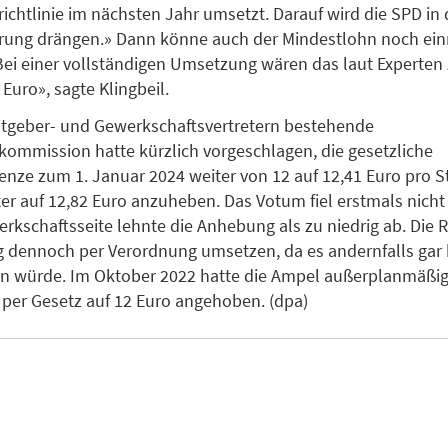
ichtlinie im nächsten Jahr umsetzt. Darauf wird die SPD in 
rung drängen.» Dann könne auch der Mindestlohn noch ei
Bei einer vollständigen Umsetzung wären das laut Experten
Euro», sagte Klingbeil.
itgeber- und Gewerkschaftsvertretern bestehende
ommission hatte kürzlich vorgeschlagen, die gesetzliche
nze zum 1. Januar 2024 weiter von 12 auf 12,41 Euro pro 
ter auf 12,82 Euro anzuheben. Das Votum fiel erstmals nich
erkschaftsseite lehnte die Anhebung als zu niedrig ab. Die R
 dennoch per Verordnung umsetzen, da es andernfalls gar
en würde. Im Oktober 2022 hatte die Ampel außerplanmäßi
per Gesetz auf 12 Euro angehoben. (dpa)