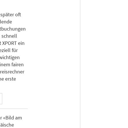
 später oft
hlende
ktbuchungen
 schnell
t XPORT ein
ziell für
 wichtigen
inem fairen
Preisrechner
ne erste
er «Bild am
päische