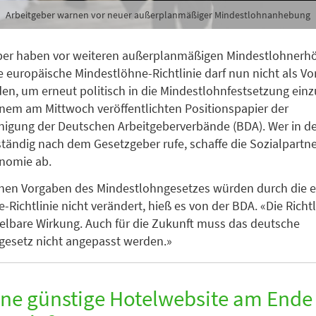
Arbeitgeber warnen vor neuer außerplanmäßiger Mindestlohnanhebung
eber haben vor weiteren außerplanmäßigen Mindestlohner
e europäische Mindestlöhne-Richtlinie darf nun nicht als V
en, um erneut politisch in die Mindestlohnfestsetzung einz
einem am Mittwoch veröffentlichten Positionspapier der
igung der Deutschen Arbeitgeberverbände (BDA). Wer in de
ständig nach dem Gesetzgeber rufe, schaffe die Sozialpartn
onomie ab.
chen Vorgaben des Mindestlohngesetzes würden durch die 
Richtlinie nicht verändert, hieß es von der BDA. «Die Richtl
elbare Wirkung. Auch für die Zukunft muss das deutsche
gesetz nicht angepasst werden.»
ne günstige Hotelwebsite am Ende