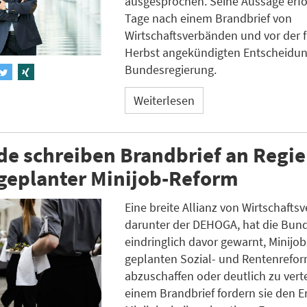
ausgesprochen. Seine Aussage erfo
Tage nach einem Brandbrief von
Wirtschaftsverbänden und vor der 
Herbst angekündigten Entscheidun
Bundesregierung.
Weiterlesen
de schreiben Brandbrief an Regi
geplanter Minijob-Reform
Eine breite Allianz von Wirtschafts
darunter der DEHOGA, hat die Bun
eindringlich davor gewarnt, Minijo
geplanten Sozial- und Rentenrefor
abzuschaffen oder deutlich zu vert
einem Brandbrief fordern sie den E