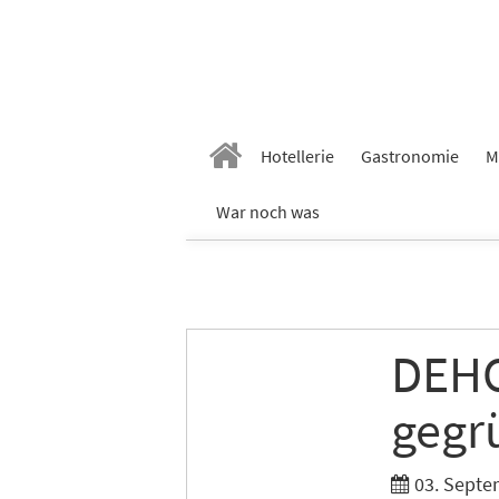
Hotellerie
Gastronomie
M
War noch was
DEHO
gegr
03. Septe