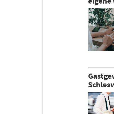
eigene
Gastgew
Schlesw