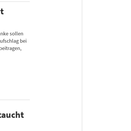
t
nke sollen
ufschlag bei
beitragen,
taucht