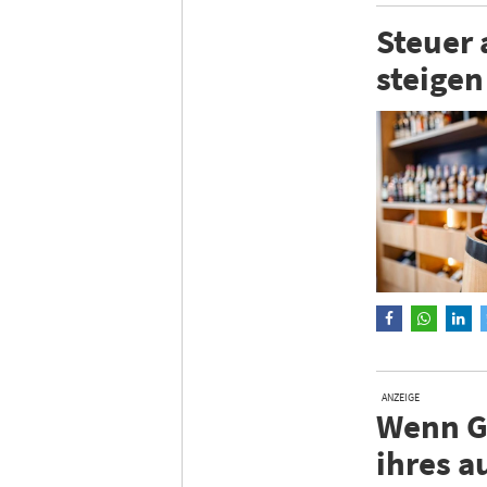
Steuer 
steigen
ANZEIGE
Wenn Gä
ihres a