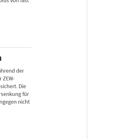
lus von fast
h
während der
r ZEW-
sichert. Die
rsenkung für
ngegen nicht