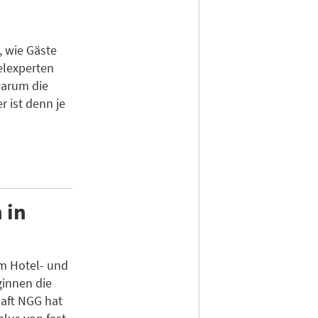
, wie Gäste
elexperten
warum die
r ist denn je
 in
im Hotel- und
innen die
aft NGG hat