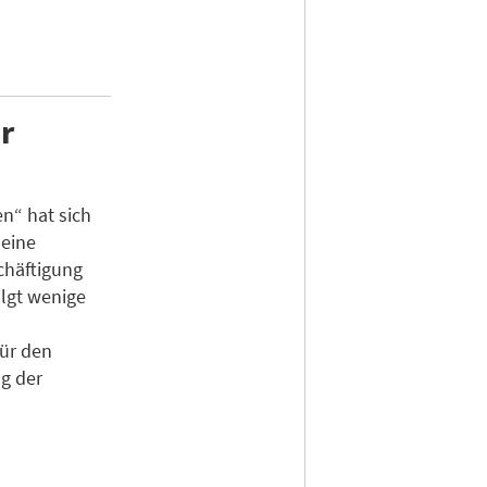
r
en“ hat sich
 eine
chäftigung
lgt wenige
für den
g der