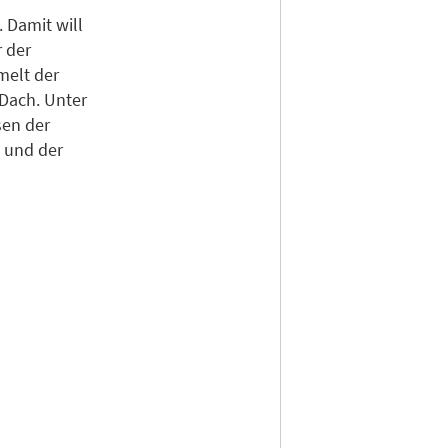
 Damit will
 der
melt der
Dach. Unter
sen der
 und der