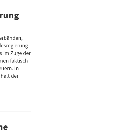
erung
verbänden,
desregierung
bs im Zuge der
men faktisch
euern. In
rhalt der
ne