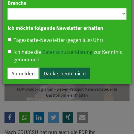
Branche
20. Dezember 2024 07:39 Uhr
|
Politik
Ich möchte folgende Newsletter erhalten
Tageskarte-Newsletter (gegen 8.30 Uhr)
Ich habe die
Datenschutzerklärung
zur Kenntnis
genommen.
Anmelden
Danke, heute nicht
FDP-Wahlprogramm - Sieben-Prozent Mehrwertsteuer in
Gastronomie enthalten
Nach CDU/CSU hat nun auch die FDP ihr