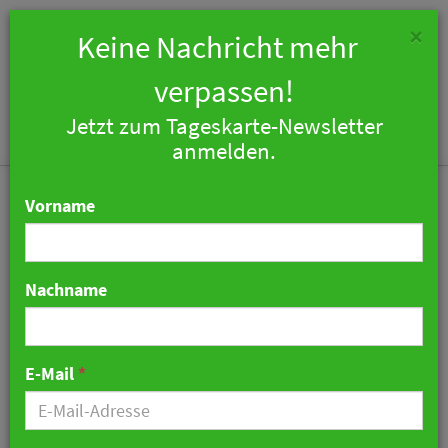
×
Keine Nachricht mehr
verpassen!
Jetzt zum Tageskarte-Newsletter
Togg
anmelden.
navi
Vorname
Nachname
FDP-Wahlprogramm -
Sieben-Prozent
E-Mail
*
Mehrwertsteuer in
Gastronomie enthalten