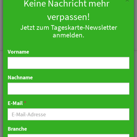
×
Keine Nachricht mehr
verpassen!
Jetzt zum Tageskarte-Newsletter
Togg
anmelden.
navi
Vorname
Nachname
„Organisierte Nötigung“:
AfD-Vorstand beklagt
E-Mail
*
Absagen von
Gastronomen