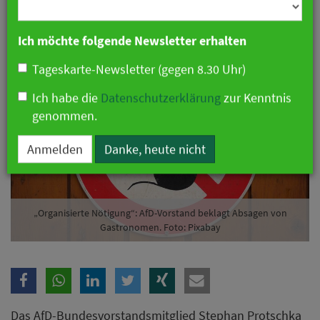
Branche
31. Oktober 2019 20:03 Uhr
|
Politik
Ich möchte folgende Newsletter erhalten
Tageskarte-Newsletter (gegen 8.30 Uhr)
Ich habe die
Datenschutzerklärung
zur Kenntnis
genommen.
Anmelden
Danke, heute nicht
„Organisierte Nötigung“: AfD-Vorstand beklagt Absagen von
Gastronomen. Foto: Pixabay
Das AfD-Bundesvorstandsmitglied Stephan Protschka