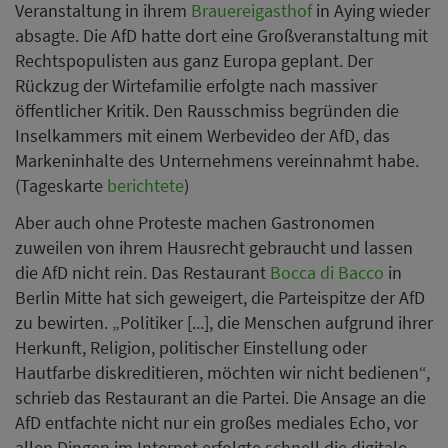
Veranstaltung in ihrem
Brauereigasthof
in Aying wieder
absagte. Die AfD hatte dort eine Großveranstaltung mit
Rechtspopulisten aus ganz Europa geplant. Der
Rückzug der Wirtefamilie erfolgte nach massiver
öffentlicher Kritik. Den Rausschmiss begründen die
Inselkammers mit einem Werbevideo der AfD, das
Markeninhalte des Unternehmens vereinnahmt habe.
(Tageskarte
berichtete
)
Aber auch ohne Proteste machen Gastronomen
zuweilen von ihrem Hausrecht gebraucht und lassen
die AfD nicht rein. Das Restaurant
Bocca di Bacco
in
Berlin Mitte hat sich geweigert, die Parteispitze der AfD
zu bewirten. „Politiker [...], die Menschen aufgrund ihrer
Herkunft, Religion, politischer Einstellung oder
Hautfarbe diskreditieren, möchten wir nicht bedienen“,
schrieb das Restaurant an die Partei. Die Ansage an die
AfD entfachte nicht nur ein großes mediales Echo, vor
allen Dingen im Internet erfolgte schnell die digitale