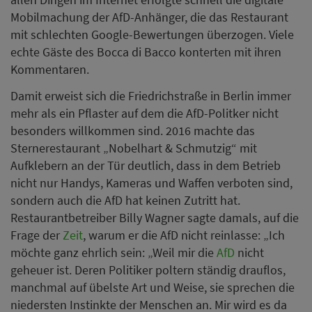
Mobilmachung der AfD-Anhänger, die das Restaurant
mit schlechten Google-Bewertungen überzogen. Viele
echte Gäste des Bocca di Bacco konterten mit ihren
Kommentaren.
Damit erweist sich die Friedrichstraße in Berlin immer
mehr als ein Pflaster auf dem die AfD-Politker nicht
besonders willkommen sind. 2016 machte das
Sternerestaurant „Nobelhart & Schmutzig“ mit
Aufklebern an der Tür deutlich, dass in dem Betrieb
nicht nur Handys, Kameras und Waffen verboten sind,
sondern auch die AfD hat keinen Zutritt hat.
Restaurantbetreiber Billy Wagner sagte damals, auf die
Frage der
Zeit
, warum er die AfD nicht reinlasse: „Ich
möchte ganz ehrlich sein: „Weil mir die
AfD
nicht
geheuer ist. Deren Politiker poltern ständig drauflos,
manchmal auf übelste Art und Weise, sie sprechen die
niedersten Instinkte der Menschen an. Mir wird es da