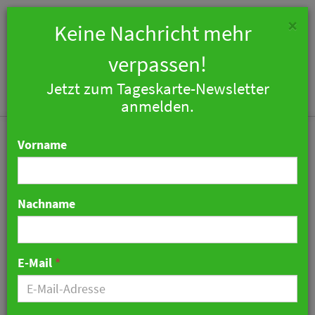
×
Keine Nachricht mehr
verpassen!
Jetzt zum Tageskarte-Newsletter
Togg
anmelden.
navi
Vorname
Nachname
Tierhaltungslogo in
Restaurants? - Regierung
E-Mail
*
will Fleischkennzeichnung
11. Dezember 2024 06:50 Uhr
|
Politik