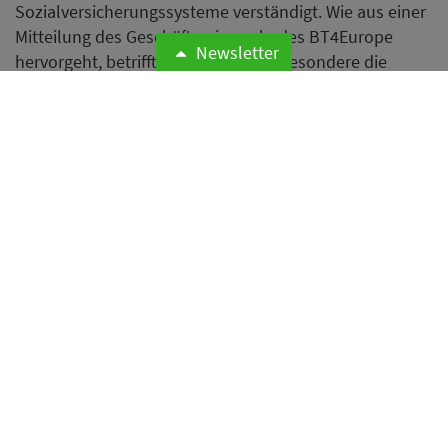
Sozialversicherungssysteme verständigt. Wie aus einer
Mitteilung des Geschäftsreiseverbades BT4Europe
Newsletter
hervorgeht, betrifft die Einigung insbesondere die
Abschaffung der A1-Bescheinigung für kurzfristige
grenzüberschreitende Geschäftsreisen.
Weiterlesen
Caroline von Kretschmann
beziffert Kosten der
Entlastungsprämie