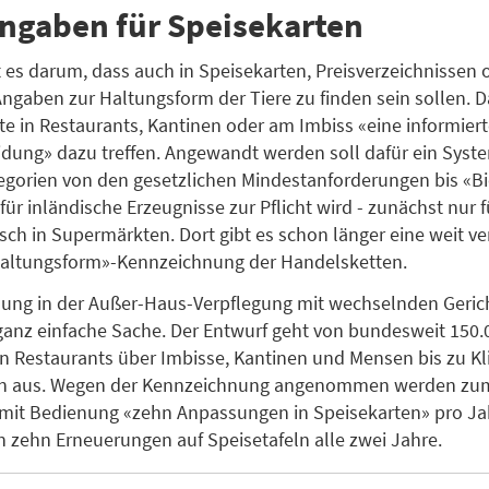
ngaben für Speisekarten
 es darum, dass auch in Speisekarten, Preisverzeichnissen 
gaben zur Haltungsform der Tiere zu finden sein sollen. 
e in Restaurants, Kantinen oder am Imbiss «eine informier
dung» dazu treffen. Angewandt werden soll dafür ein Syste
gorien von den gesetzlichen Mindestanforderungen bis «Bi
ür inländische Erzeugnisse zur Pflicht wird - zunächst nur f
sch in Supermärkten. Dort gibt es schon länger eine weit ve
«Haltungsform»-Kennzeichnung der Handelsketten.
ng in der Außer-Haus-Verpflegung mit wechselnden Gerich
ganz einfache Sache. Der Entwurf geht von bundesweit 150.
n Restaurants über Imbisse, Kantinen und Mensen bis zu Kl
n aus. Wegen der Kennzeichnung angenommen werden zum 
mit Bedienung «zehn Anpassungen in Speisekarten» pro Jah
 zehn Erneuerungen auf Speisetafeln alle zwei Jahre.