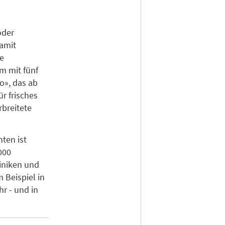
oder
Damit
te
m mit fünf
o», das ab
ür frisches
rbreitete
ten ist
000
iniken und
Beispiel in
r - und in