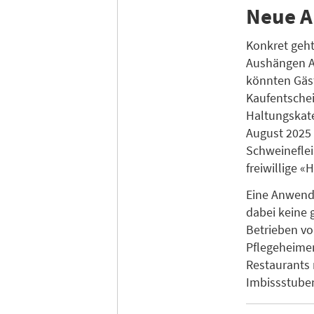
Neue A
Konkret geht
Aushängen An
könnten Gäst
Kaufentschei
Haltungskate
August 2025 f
Schweineflei
freiwillige 
Eine Anwendu
dabei keine 
Betrieben vo
Pflegeheime
Restaurants 
Imbissstuben