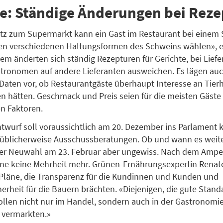
e: Ständige Änderungen bei Rez
z zum Supermarkt kann ein Gast im Restaurant bei einem 
en verschiedenen Haltungsformen des Schweins wählen», e
em änderten sich ständig Rezepturen für Gerichte, bei Lief
tronomen auf andere Lieferanten ausweichen. Es lägen auc
Daten vor, ob Restaurantgäste überhaupt Interesse an Tier
n hätten. Geschmack und Preis seien für die meisten Gäste 
n Faktoren.
twurf soll voraussichtlich am 20. Dezember ins Parlament
üblicherweise Ausschussberatungen. Ob und wann es weiter
der Neuwahl am 23. Februar aber ungewiss. Nach dem Amp
ne keine Mehrheit mehr. Grünen-Ernährungsexpertin Renat
 Pläne, die Transparenz für die Kundinnen und Kunden und
erheit für die Bauern brächten. «Diejenigen, die gute Stand
ollen nicht nur im Handel, sondern auch in der Gastronomi
vermarkten.»