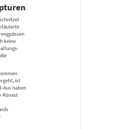
epturen
Schnitzel
rläuterte
erengpässen
h keine
haltungs-
die
 kommen.
geht, ist
el-Aus haben
e Künast
ards
e