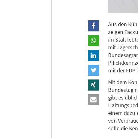
Aus den Küh
zeigen Packu
im Stall leb
mit Jägersch
Bundesagrarm
Pflichtkennz
mit der FDP i
Mit dem Konz
Bundestag n
gibt es übli
Haltungsbedi
einem dazu 
von Verbrau
solle die Ke