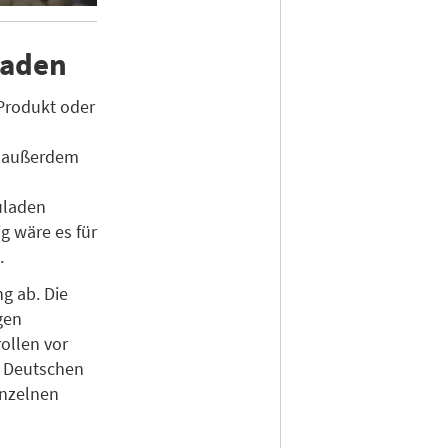
laden
 Produkt oder
re außerdem
uladen
g wäre es für
.
g ab. Die
gen
ollen vor
s Deutschen
inzelnen