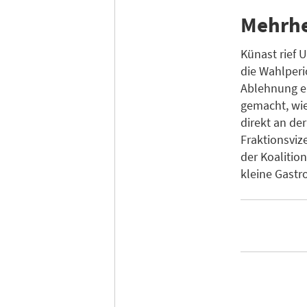
Mehrhe
Künast rief 
die Wahlperio
Ablehnung er
gemacht, wie
direkt an de
Fraktionsviz
der Koalitio
kleine Gastr