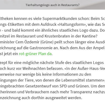
Tierhaltungslogo auch in Restaurants?
ltheken kennen es viele Supermarktkunden schon: Beim Sc
ngs-Etiketten mit dem Aufdruck «Haltungsform», wie das S
te - und bald kommt ein ähnliches staatliches Logo dazu. Doc
nitzel im Restaurant und Krustenbraten in der Kantine?
inister Cem Özdemir (Grüne) peilt schon länger eine Aus
eichnung auf die Gastronomie an. Nach dem Aus der Ampel-
st jetzt ein
rot-grüner Plan da
.
ept für eine mögliche nächste Stufe des staatlichen Logos s
och kurz vor Weihnachten befassen. «In der Außer-Haus-Ve
cherweise nur wenige bis keine Informationen zu den
ngungen der Tiere, von denen die Lebensmittel stammen», 
eingebrachten Gesetzentwurf von SPD und Grünen. Um de
cherinnen und Verbrauchern nach mehr Transparenz nach
nnzeichnung auch dorthin ausgeweitet werden.