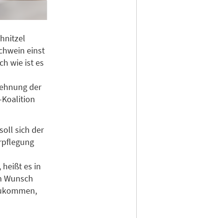
hnitzel
chwein einst
h wie ist es
dehnung der
Koalition
oll sich der
rpflegung
heißt es in
m Wunsch
zukommen,