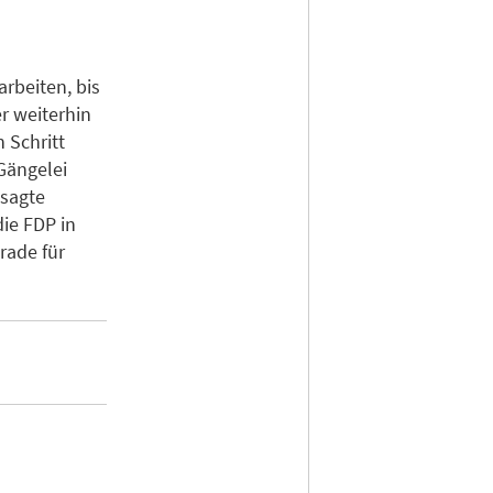
rbeiten, bis
er weiterhin
 Schritt
Gängelei
 sagte
ie FDP in
rade für