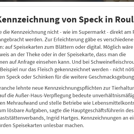
Kennzeichnung von Speck in Rou
 die Kennzeichnung nicht - wie im Supermarkt - direkt am
angebracht werden. Zur Erleichterung gäbe es verschiedene
n: auf Speisekarten zum Blättern oder digital. Möglich wä
weis an der Theke oder in der Speisekarte, dass man die
men auf Anfrage einsehen kann. Und bei Schweinefleischro
eispiel nur das Fleisch gekennzeichnet werden - nicht nöti
en Speck oder Schinken für die weitere Geschmacksgebung
ranche lehnte neue Kennzeichnungspflichten zur Tierhaltun
auf die Außer-Haus-Verpflegung bedeute unverhältnismäßi
en Mehraufwand und stelle Betriebe wie Lebensmittelkontr
um lösbare Aufgaben, sagte die Hauptgeschäftsführerin de
aststättenverbands, Ingrid Hartges. Kennzeichnungen an e
ürden Speisekarten unlesbar machen.